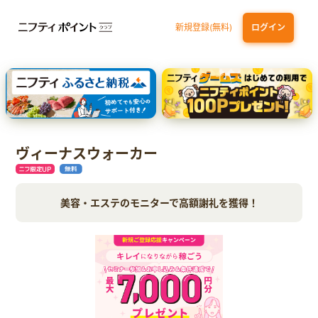
新規登録(無料)
ログイン
dカード
九州カードNEXT
JCB ORIGINAL SERIES：JCBカード S
三井住友カード ゴールド（NL）（家族カード発行）
【実質初月無料】DMM | Disney+(ディズニープラス) セットプラン
ヴィーナスウォーカー
美容・エステのモニターで高額謝礼を獲得！