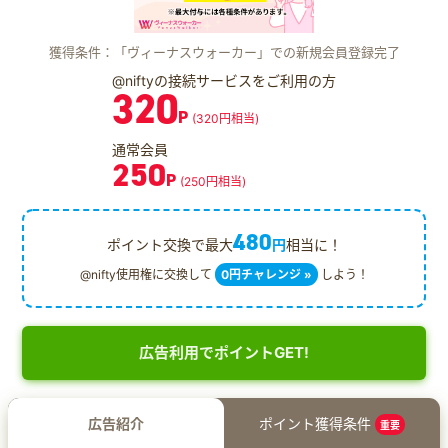
獲得条件：「ヴィーナスウォーカー」での新規会員登録完了
@niftyの接続サービスをご利用の方
320
P
(320円相当)
通常会員
250
P
(250円相当)
480
ポイント交換で最大
円
相当に！
@nifty使用権に交換して
0円チャレンジ »
しよう！
広告利用でポイントGET!
広告紹介
ポイント獲得条件
重要