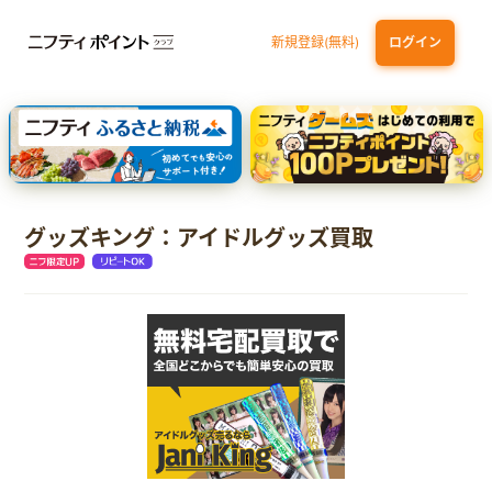
新規登録(無料)
ログイン
dカード GOLD
三井住友カード ゴールド（NL）（家族カード発行）
【実質初月無料】DMM | Disney+(ディズニープラス) セットプラン
SBI証券 確定拠出年金（iDeCo）
グッズキング：アイドルグッズ買取