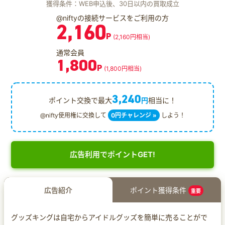
獲得条件：WEB申込後、30日以内の買取成立
@niftyの接続サービスをご利用の方
2,160
P
(2,160円相当)
通常会員
1,800
P
(1,800円相当)
3,240
ポイント交換で最大
円
相当に！
@nifty使用権に交換して
0円チャレンジ »
しよう！
広告利用でポイントGET!
広告紹介
ポイント獲得条件
重要
グッズキングは自宅からアイドルグッズを簡単に売ることがで