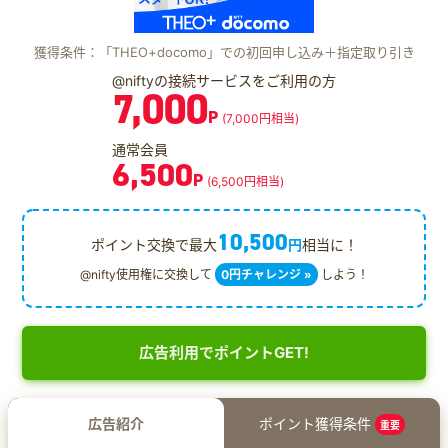
獲得条件：「THEO+docomo」での初回申し込み＋指定取り引き
@niftyの接続サービスをご利用の方
7,000
P
(7,000円相当)
通常会員
6,500
P
(6,500円相当)
10,500
ポイント交換で最大
円
相当に！
@nifty使用権に交換して
0円チャレンジ »
しよう！
広告利用でポイントGET!
広告紹介
ポイント獲得条件
重要