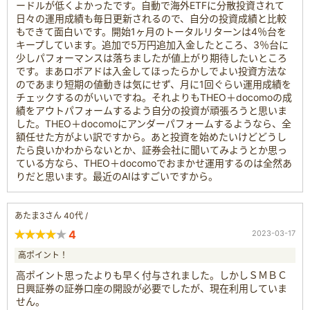
ードルが低くよかったです。自動で海外ETFに分散投資されて
日々の運用成績も毎日更新されるので、自分の投資成績と比較
もできて面白いです。開始1ヶ月のトータルリターンは4％台を
キープしています。追加で5万円追加入金したところ、3％台に
少しパフォーマンスは落ちましたが値上がり期待したいところ
です。まあロボアドは入金してほったらかしでよい投資方法な
のであまり短期の値動きは気にせず、月に1回ぐらい運用成績を
チェックするのがいいですね。それよりもTHEO＋docomoの成
績をアウトパフォームするよう自分の投資が頑張ろうと思いま
した。THEO＋docomoにアンダーパフォームするようなら、全
額任せた方がよい訳ですから。あと投資を始めたいけどどうし
たら良いかわからないとか、証券会社に聞いてみようとか思っ
ている方なら、THEO＋docomoでおまかせ運用するのは全然あ
りだと思います。最近のAIはすごいですから。
あたま3さん 40代 /
4
2023-03-17
高ポイント！
高ポイント思ったよりも早く付与されました。しかしＳＭＢＣ
日興証券の証券口座の開設が必要でしたが、現在利用していま
せん。