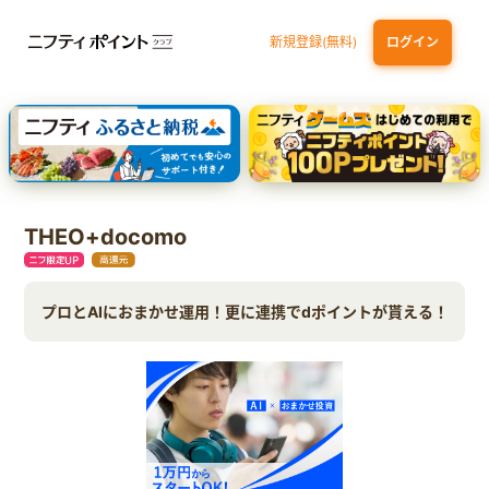
新規登録(無料)
ログイン
dカード
九州カードNEXT
JCB ORIGINAL SERIES：JCBカード S
三井住友カード ゴールド（NL）（家族カード発行）
【実質初月無料】DMM | Disney+(ディズニープラス) セットプラン
THEO+docomo
プロとAIにおまかせ運用！更に連携でdポイントが貰える！