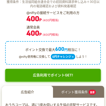
獲得条件：生活協同組合連合会での初回資料請求申し込み＋30日以
内の電話確認および資料発着確認
@niftyの接続サービスをご利用の方
400
P
(400円相当)
通常会員
400
P
(400円相当)
600
ポイント交換で最大
円
相当に！
@nifty使用権に交換して
0円チャレンジ »
しよう！
広告利用でポイントGET!
広告紹介
ポイント獲得条件
重要
おうちコープは、週に1度お伺いする生協の宅配サービスです。