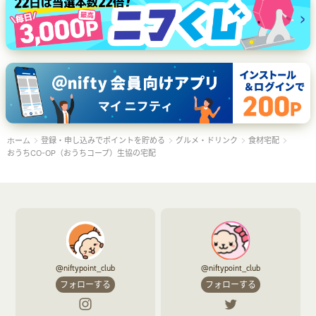
登録・申し込みでポイントを貯める
グルメ・ドリンク
食材宅配
ホーム
おうちCO-OP（おうちコープ）生協の宅配
@niftypoint_club
@niftypoint_club
フォローする
フォローする