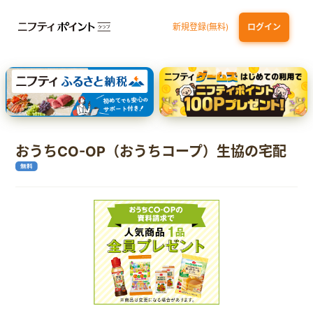
新規登録(無料)
ログイン
dカード
九州カードNEXT
JCB ORIGINAL SERIES：JCBカード S
三井住友カード ゴールド（NL）（家族カード発行）
【実質初月無料】DMM | Disney+(ディズニープラス) セットプラン
おうちCO-OP（おうちコープ）生協の宅配