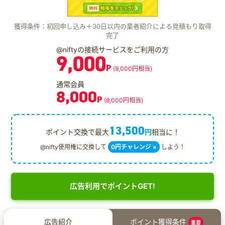
獲得条件：初回申し込み＋30日以内の業者紹介による見積もり取得
完了
@niftyの接続サービスをご利用の方
9,000
P
(9,000円相当)
通常会員
8,000
P
(8,000円相当)
13,500
ポイント交換で最大
円
相当に！
@nifty使用権に交換して
0円チャレンジ »
しよう！
広告利用でポイントGET!
広告紹介
ポイント獲得条件
重要