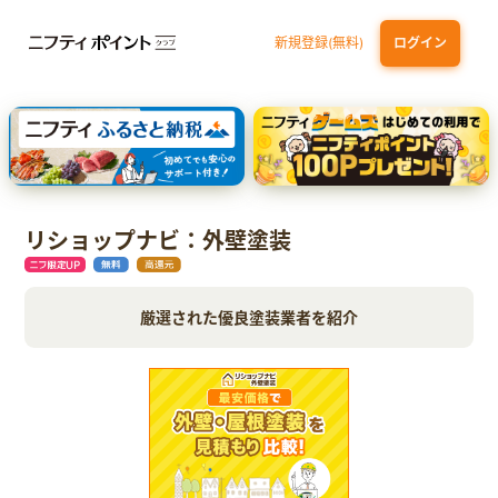
新規登録(無料)
ログイン
三井住友カード ゴールド（NL）（家族カード発行）
dカード GOLD
【実質初月無料】DMM | Disney+(ディズニープラス) セットプラン
SBI証券 確定拠出年金（iDeCo）
リショップナビ：外壁塗装
厳選された優良塗装業者を紹介