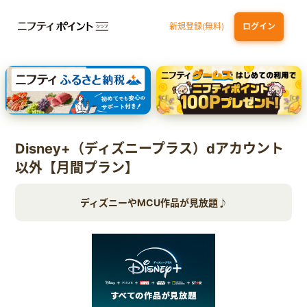
新規登録(無料)
ログイン
dカード GOLD
三井住友カード ゴールド（NL）（家族カード発行）
【実質初月無料】DMM | Disney+(ディズニープラス) セットプラン
SBI証券 確定拠出年金（iDeCo）
Disney+（ディズニープラス）dアカウント
以外【月間プラン】
ディズニーやMCU作品が見放題♪