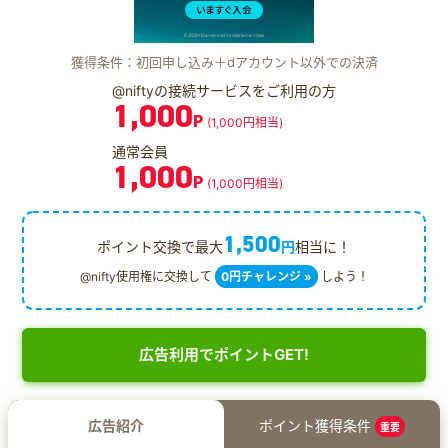
獲得条件：初回申し込み＋dアカウント以外での決済
@niftyの接続サービスをご利用の方
1,000
P
(1,000円相当)
通常会員
1,000
P
(1,000円相当)
1,500
ポイント交換で最大
円
相当に！
@nifty使用権に交換して
0円チャレンジ »
しよう！
広告利用でポイントGET!
広告紹介
ポイント獲得条件
重要