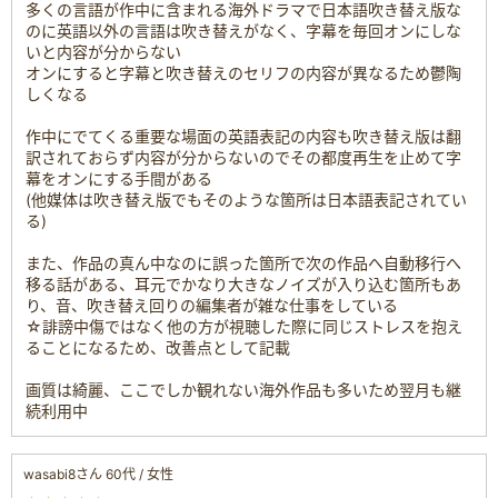
多くの言語が作中に含まれる海外ドラマで日本語吹き替え版な
のに英語以外の言語は吹き替えがなく、字幕を毎回オンにしな
いと内容が分からない
オンにすると字幕と吹き替えのセリフの内容が異なるため鬱陶
しくなる
作中にでてくる重要な場面の英語表記の内容も吹き替え版は翻
訳されておらず内容が分からないのでその都度再生を止めて字
幕をオンにする手間がある
(他媒体は吹き替え版でもそのような箇所は日本語表記されてい
る)
また、作品の真ん中なのに誤った箇所で次の作品へ自動移行へ
移る話がある、耳元でかなり大きなノイズが入り込む箇所もあ
り、音、吹き替え回りの編集者が雑な仕事をしている
☆誹謗中傷ではなく他の方が視聴した際に同じストレスを抱え
ることになるため、改善点として記載
画質は綺麗、ここでしか観れない海外作品も多いため翌月も継
続利用中
wasabi8さん 60代 / 女性