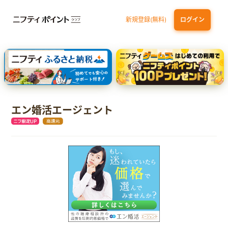
新規登録(無料)
ログイン
エポスカード【最短1週間程度付与】
【親権者さまの代理申込専用】三井住友銀行Oliveお子さま用口座
三井住友カード（NL）
エン婚活エージェント