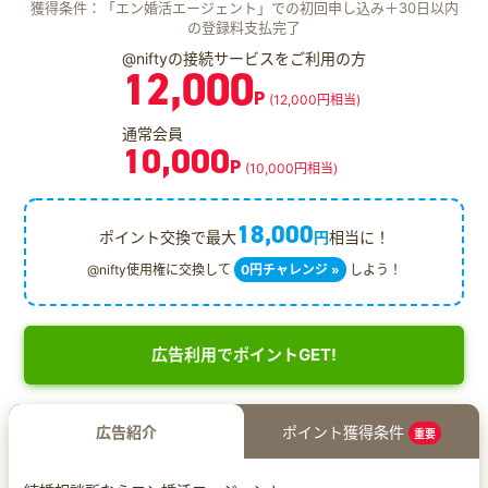
獲得条件：「エン婚活エージェント」での初回申し込み＋30日以内
の登録料支払完了
@niftyの接続サービスをご利用の方
12,000
P
(12,000円相当)
通常会員
10,000
P
(10,000円相当)
18,000
ポイント交換で最大
円
相当に！
@nifty使用権に交換して
0円チャレンジ »
しよう！
広告利用でポイントGET!
広告紹介
ポイント獲得条件
重要