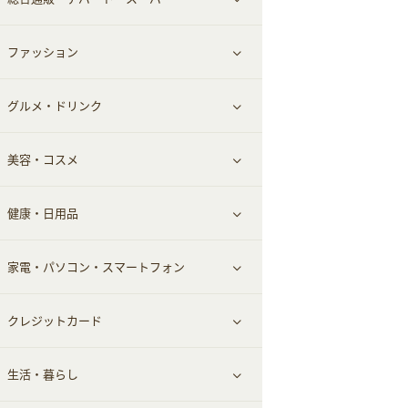
お役立ち
ファッション
すべて見る
赤ちゃん・こども・マタニティ
グルメ・ドリンク
総合通販
すべて見る
ペット
美容・コスメ
デパート・スーパー
ファッション
すべて見る
ふるさと納税
健康・日用品
インナー・下着
グルメ
すべて見る
家電・パソコン・スマートフォン
靴・フットウェア
ドリンク
スキンケア
すべて見る
クレジットカード
小物・かばん
お酒
メイクアップ
健康食品｜青汁・飲料
すべて見る
生活・暮らし
スーツ・フォーマル
食材宅配
ヘアケア
健康食品｜乳酸菌・ケフィア
家電・パソコン・ソフトウェア
すべて見る