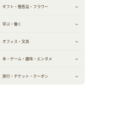
ギフト・贈答品・フラワー
メンズ美容
健康食品｜その他
スマホ・携帯電話・SIM
クレジットカード
すべて見る
学ぶ・働く
美容・ダイエット用品
スポーツ・フィットネス
車情報・カーシェア・レンタル
すべて見る
オフィス・文具
脱毛用品
日用品・薬局・からだ
お役立ち
ギフト・贈答品
すべて見る
本・ゲーム・趣味・エンタメ
美容食品
生活雑貨・家具インテリア
フラワー
習い事・学習・学校
すべて見る
旅行・チケット・クーポン
赤ちゃん・こども・マタニティ
オフィス・文具
すべて見る
ペット
ゲーム・趣味
すべて見る
ふるさと納税
音楽・シネマ・エンタメ
旅行・レジャー・航空券・宿泊
本
チケット・クーポン・チラシ