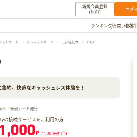
新規会員登録
ログ
（無料）
お買い物
旅
ランキング
マイメニュー
ジットカード
クレジットカード
三井住友カード（NL）
ポイント通帳
ポイント交換
登録情報
）
その他
に集約。快適なキャッシュレス体験を！
お知らせ
初心者ガイド
よくある質問
キャンペーン
お問い合わせ
条件：新規カード発行
ログイン
iftyの接続サービスをご利用の方
1,000
P
(11,000円相当)