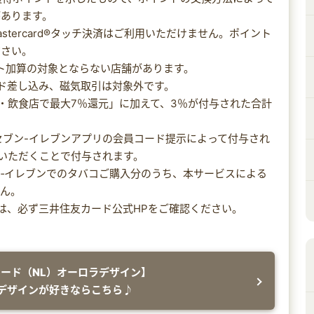
があります。
ayで、Mastercard®タッチ決済はご利用いただけません。ポイント
ださい。
ント加算の対象とならない店舗があります。
ード差し込み、磁気取引は対象外です。
ニ・飲食店で最大7％還元」に加えて、3％が付与された合計
のセブン-イレブンアプリの会員コード提示によって付与され
いただくことで付与されます。
セブン‐イレブンでのタバコご購入分のうち、本サービスによる
せん。
細は、必ず三井住友カード公式HPをご確認ください。
。
カード（NL）オーロラデザイン】
デザインが好きならこちら♪