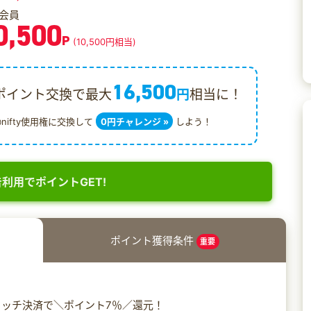
会員
0,500
P
(10,500円相当)
16,500
ポイント交換で最大
円
相当に！
@nifty使用権に交換して
0円チャレンジ »
しよう！
利用でポイントGET!
ポイント獲得条件
重要
ッチ決済で＼ポイント7％／還元！