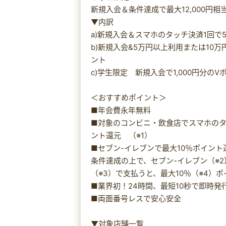
新規入会＆条件達成で最大12,000円相
▼内訳
a)新規入会＆スマホのタッチ決済1回で5
b)新規入会&5万円以上利用または10万
ント
c)学生限定 新規入会で1,000円分の
＜おすすめポイント＞
■年会費永年無料
■対象のコンビニ・飲食店でスマホのタ
ント還元 （※1）
■セブン-イレブンで最大10％ポイント
条件達成の上で、セブン-イレブン（※2）で
（※3）で支払うと、最大10％（※4）ポ
■業界初！24時間、最短10秒で即時発行
■両面番号レスで安心安全
▼対象店舗一覧