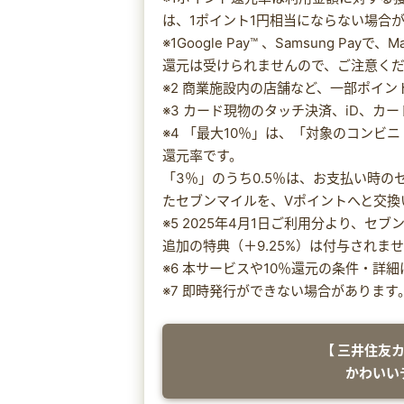
は、1ポイント1円相当にならない場合
※1Google Pay™ 、Samsung P
還元は受けられませんので、ご注意く
※2 商業施設内の店舗など、一部ポイ
※3 カード現物のタッチ決済、iD、カ
※4 「最大10％」は、「対象のコンビ
還元率です。
「3％」のうち0.5％は、お支払い時
たセブンマイルを、Vポイントへと交換
※5 2025年4月1日ご利用分より、
追加の特典（＋9.25%）は付与されま
※6 本サービスや10％還元の条件・詳
※7 即時発行ができない場合があります
【 三井住友
かわいい