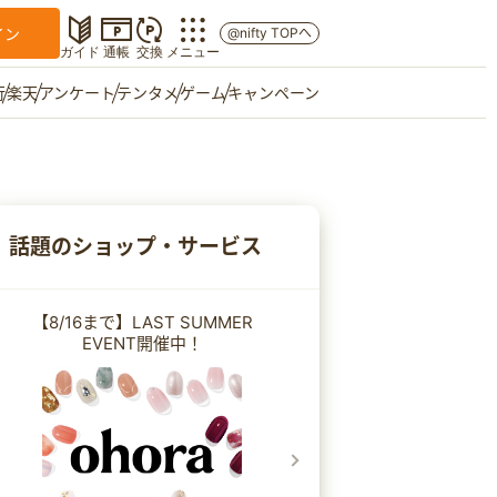
イン
@nifty TOPへ
ガイド
通帳
交換
メニュー
行
楽天
アンケート
テンタメ
ゲーム
キャンペーン
マイショップ
友達紹介
話題のショップ・サービス
ご意見箱
【8/16まで】LAST SUMMER
EVENT開催中！