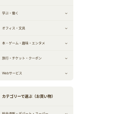
学ぶ・働く
その他投資
その他金融
住まい・暮らし
すべて見る
オフィス・文具
不動産
ギフト・贈答品
すべて見る
本・ゲーム・趣味・エンタメ
引越し
習い事・学習・学校
すべて見る
旅行・チケット・クーポン
エコ・エネルギー
仕事・転職
オフィス・文具
すべて見る
Webサービス
車情報・カーシェア・レンタル
ゲーム・趣味
すべて見る
中古車
音楽・シネマ・エンタメ
旅行・レジャー・航空券・宿泊
すべて見る
カテゴリーで選ぶ（お買い物）
結婚・恋愛
本
チケット・クーポン・チラシ
Webサービス(コミュニティ)
総合通販・デパート・スーパー