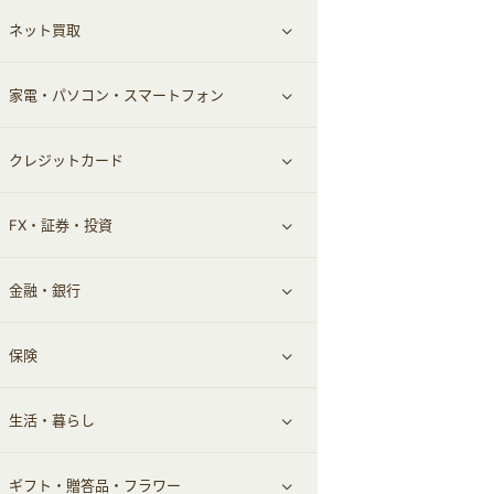
ネット買取
スーツ・フォーマル
お酒
ヘアケア
すべて見る
家電・パソコン・スマートフォン
食材宅配
エステ・サロン
スポーツ・フィットネス
すべて見る
クレジットカード
ウォーターサーバー
メンズ美容
日用品・薬局・からだ
ネット買取
すべて見る
FX・証券・投資
家電・パソコン・ソフトウェア
すべて見る
金融・銀行
通信・レンタルサーバー
クレジットカード
すべて見る
保険
スマホアプリ
FX
すべて見る
生活・暮らし
スマホ・携帯電話・SIM
証券
銀行・ネット銀行
すべて見る
ギフト・贈答品・フラワー
定額制有料コンテンツ
仮想通貨
キャッシング・ローン
保険相談・面談
すべて見る