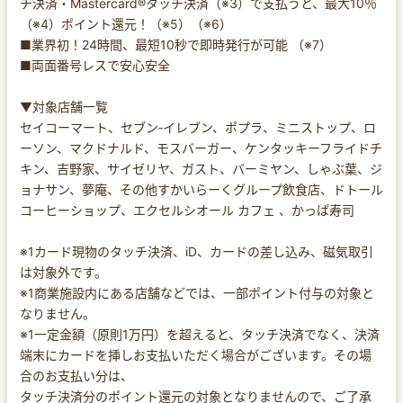
チ決済・Mastercard®タッチ決済（※3）で支払うと、最大10％
（※4）ポイント還元！（※5）（※6）
■業界初！24時間、最短10秒で即時発行が可能 （※7）
■両面番号レスで安心安全
▼対象店舗一覧
セイコーマート、セブン‐イレブン、ポプラ、ミニストップ、ロ
ーソン、マクドナルド、モスバーガー、ケンタッキーフライドチ
キン、吉野家、サイゼリヤ、ガスト、バーミヤン、しゃぶ葉、ジ
ョナサン、夢庵、その他すかいらーくグループ飲食店、ドトール
コーヒーショップ、エクセルシオール カフェ 、かっぱ寿司
※1カード現物のタッチ決済、iD、カードの差し込み、磁気取引
は対象外です。
※1商業施設内にある店舗などでは、一部ポイント付与の対象と
なりません。
※1一定金額（原則1万円）を超えると、タッチ決済でなく、決済
端末にカードを挿しお支払いただく場合がございます。その場
合のお支払い分は、
タッチ決済分のポイント還元の対象となりませんので、ご了承