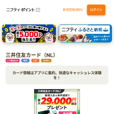
新規登録(無料)
ログイン
三井住友カード（NL）オーロラデザイン
【三井住友銀行口座お持ちの方専用】Olive口座切替
P-one Wiz
ライフカードビジネスライトプラス
dカード
三井住友カード（NL）
カード情報はアプリに集約。快適なキャッシュレス体験
を！