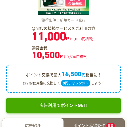
獲得条件：新規カード発行
@niftyの接続サービスをご利用の方
11,000
P
(11,000円相当)
通常会員
10,500
P
(10,500円相当)
16,500
ポイント交換で最大
円
相当に！
@nifty使用権に交換して
0円チャレンジ »
しよう！
広告利用でポイントGET!
広告紹介
ポイント獲得条件
重要