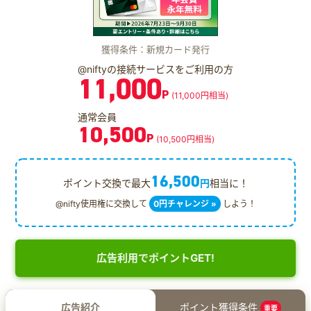
獲得条件：新規カード発行
@niftyの接続サービスをご利用の方
11,000
P
(11,000円相当)
通常会員
10,500
P
(10,500円相当)
16,500
ポイント交換で最大
円
相当に！
@nifty使用権に交換して
0円チャレンジ »
しよう！
広告利用でポイントGET!
広告紹介
ポイント獲得条件
重要