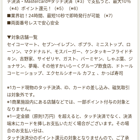
チ決済・Mastercard®タッチ決済（※3）で支払うと、最大10％
（※4）ポイント還元！（※5）（※6）
■業界初！24時間、最短10秒で即時発行が可能 （※7）
■両面番号レスで安心安全
▼対象店舗一覧
セイコーマート、セブン‐イレブン、ポプラ、ミニストップ、ロ
ーソン、マクドナルド、モスバーガー、ケンタッキーフライドチ
キン、吉野家、サイゼリヤ、ガスト、バーミヤン、しゃぶ葉、ジ
ョナサン、夢庵、その他すかいらーくグループ飲食店、ドトール
コーヒーショップ、エクセルシオール カフェ 、かっぱ寿司
※1カード現物のタッチ決済、iD、カードの差し込み、磁気取引
は対象外です。
※1商業施設内にある店舗などでは、一部ポイント付与の対象と
なりません。
※1一定金額（原則1万円）を超えると、タッチ決済でなく、決済
端末にカードを挿しお支払いただく場合がございます。その場
合のお支払い分は、
タッチ決済分のポイント還元の対象となりませんので、ご了承