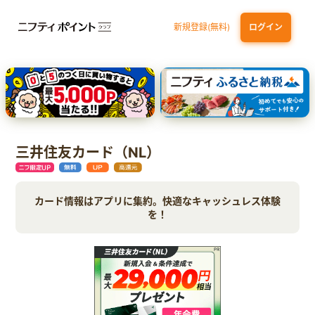
新規登録(無料)
ログイン
三井住友カード（NL）オーロラデザイン
【三井住友銀行口座お持ちの方専用】Olive口座切替
P-one Wiz
ライフカードビジネスライトプラス
dカード
三井住友カード（NL）
カード情報はアプリに集約。快適なキャッシュレス体験
を！