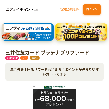
新規登録(無料)
ログイン
dカード
九州カードNEXT
JCB ORIGINAL SERIES：JCBカード S
三井住友カード ゴールド（NL）（家族カード発行）
【実質初月無料】DMM | Disney+(ディズニープラス) セットプラン
三井住友カード プラチナプリファード
年会費を上回るリワードも狙える！ポイントが貯まりやす
いカードです♪