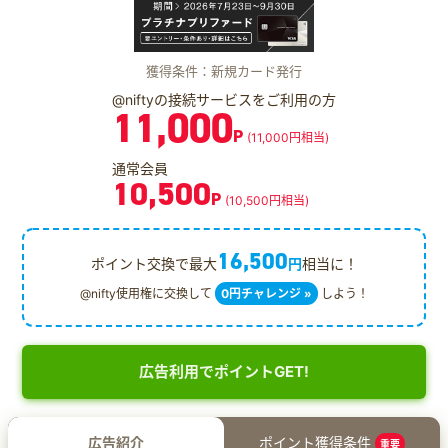
獲得条件：新規カード発行
@niftyの接続サービスをご利用の方
11,000
P
(11,000円相当)
通常会員
10,500
P
(10,500円相当)
16,500
ポイント交換で最大
円
相当に！
@nifty使用権に交換して
0円チャレンジ »
しよう！
広告利用でポイントGET!
広告紹介
ポイント獲得条件
重要