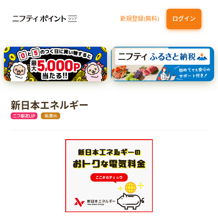
新規登録(無料)
ログイン
三井住友カード（NL）オーロラデザイン
【三井住友銀行口座お持ちの方専用】Olive口座切替
P-one Wiz
ライフカードビジネスライトプラス
dカード
新日本エネルギー