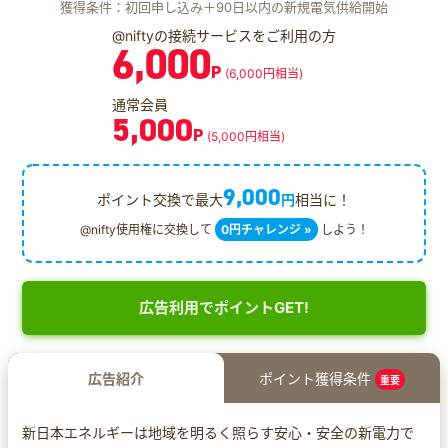
獲得条件：初回申し込み＋90日以内の新規電気供給開始
@niftyの接続サービスをご利用の方
6,000
P
(6,000円相当)
通常会員
5,000
P
(5,000円相当)
9,000
ポイント交換で最大
円
相当に！
@nifty使用権に交換して
0円チャレンジ »
しよう！
広告利用でポイントGET!
広告紹介
ポイント獲得条件
重要
新日本エネルギーは地域を明るく照らす安心・安全の新電力で