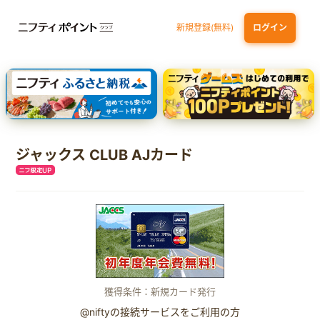
新規登録(無料)
ログイン
dカード GOLD
三井住友カード ゴールド（NL）（家族カード発行）
【実質初月無料】DMM | Disney+(ディズニープラス) セットプラン
SBI証券 確定拠出年金（iDeCo）
ジャックス CLUB AJカード
獲得条件：新規カード発行
@niftyの接続サービスをご利用の方