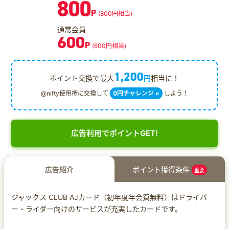
800
P
(800円相当)
通常会員
600
P
(600円相当)
1,200
ポイント交換で最大
円
相当に！
@nifty使用権に交換して
0円チャレンジ »
しよう！
広告利用でポイントGET!
広告紹介
ポイント獲得条件
重要
ジャックス CLUB AJカード（初年度年会費無料）はドライバ
ー・ライダー向けのサービスが充実したカードです。