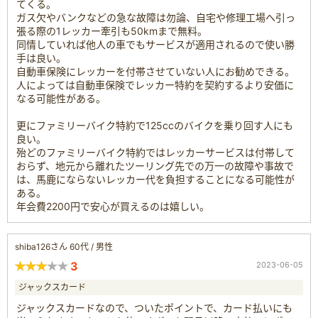
てくる。
ガス欠やバンクなどの急な故障は勿論、自宅や修理工場へ引っ
張る際の1レッカー牽引も50kmまで無料。
同情していれば他人の車でもサービスが適用されるので使い勝
手は良い。
自動車保険にレッカーを付帯させていない人にお勧めできる。
人によっては自動車保険でレッカー特約を契約するより安価に
なる可能性がある。
更にファミリーバイク特約で125ccのバイクを乗り回す人にも
良い。
殆どのファミリーバイク特約ではレッカーサービスは付帯して
おらず、地元から離れたツーリング先での万一の故障や事故で
は、馬鹿にならないレッカー代を負担することになる可能性が
ある。
年会費2200円で安心が買えるのは嬉しい。
shiba126さん 60代 / 男性
3
2023-06-05
ジャックスカード
ジャックスカードなので、ついたポイントで、カード払いにも