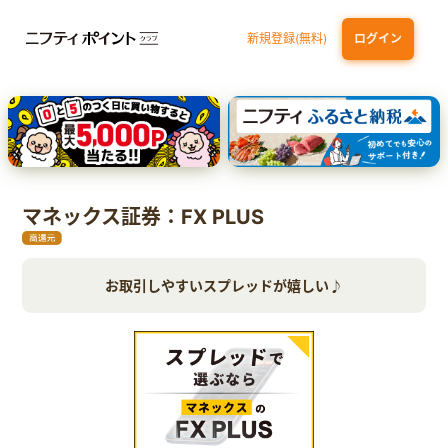
新規登録(無料)
ログイン
三井住友カード（NL）オーロラデザイン
【三井住友銀行口座お持ちの方専用】Olive口座切替
P-one Wiz
ライフカードビジネスライトプラス
dカード
マネックス証券：FX PLUS
お取引しやすいスプレッドが嬉しい♪