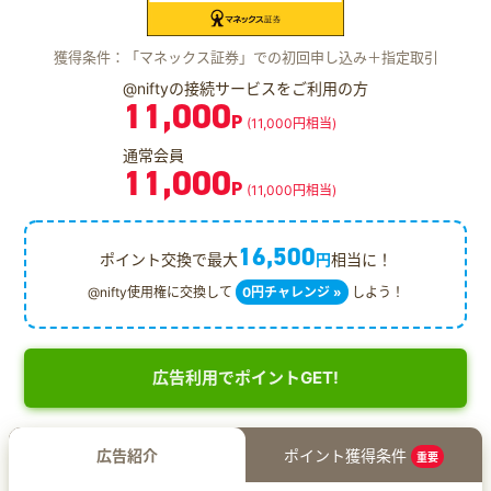
獲得条件：「マネックス証券」での初回申し込み＋指定取引
@niftyの接続サービスをご利用の方
11,000
P
(11,000円相当)
通常会員
11,000
P
(11,000円相当)
16,500
ポイント交換で最大
円
相当に！
@nifty使用権に交換して
0円チャレンジ »
しよう！
広告利用でポイントGET!
広告紹介
ポイント獲得条件
重要