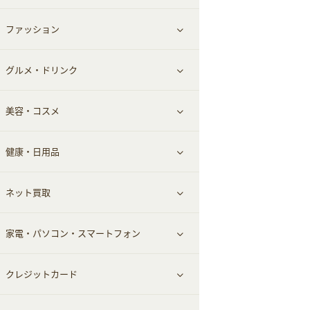
ファッション
すべて見る
グルメ・ドリンク
総合通販
すべて見る
美容・コスメ
ファッション
すべて見る
健康・日用品
インナー・下着
グルメ
すべて見る
ネット買取
スーツ・フォーマル
お酒
ヘアケア
すべて見る
家電・パソコン・スマートフォン
食材宅配
エステ・サロン
スポーツ・フィットネス
すべて見る
クレジットカード
ウォーターサーバー
メンズ美容
日用品・薬局・からだ
ネット買取
すべて見る