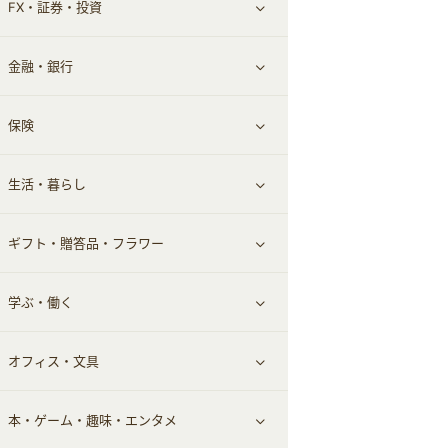
FX・証券・投資
家電・パソコン・ソフトウェア
すべて見る
金融・銀行
通信・レンタルサーバー
クレジットカード
すべて見る
保険
スマホアプリ
FX
すべて見る
生活・暮らし
スマホ・携帯電話・SIM
証券
銀行・ネット銀行
すべて見る
ギフト・贈答品・フラワー
定額制有料コンテンツ
仮想通貨
キャッシング・ローン
保険相談・面談
すべて見る
学ぶ・働く
その他投資
その他金融
住まい・暮らし
すべて見る
オフィス・文具
不動産
ギフト・贈答品
すべて見る
本・ゲーム・趣味・エンタメ
引越し
習い事・学習・学校
すべて見る