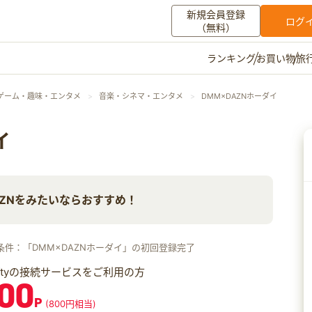
新規会員登録
ログ
（無料）
お買い物
旅
ランキング
マイメニュー
ゲーム・趣味・エンタメ
音楽・シネマ・エンタメ
DMM×DAZNホーダイ
ポイント通帳
ポイント交換
登録情報
イ
その他
AZNをみたいならおすすめ！
お知らせ
初心者ガイド
よくある質問
キャンペーン
お問い合わせ
条件：「DMM×DAZNホーダイ」の初回登録完了
ログイン
iftyの接続サービスをご利用の方
00
P
(800円相当)