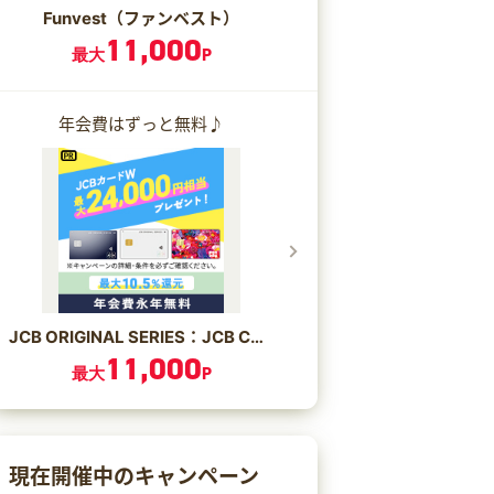
Funvest（ファンベスト）
11,000
最大
P
年会費はずっと無料♪
JCB ORIGINAL SERIES：JCB CARD W/JCB CARD W plus L
11,000
最大
P
現在開催中のキャンペーン