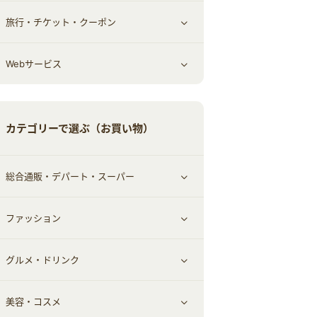
旅行・チケット・クーポン
エコ・エネルギー
仕事・転職
オフィス・文具
すべて見る
Webサービス
車情報・カーシェア・レンタル
ゲーム・趣味
すべて見る
中古車
音楽・シネマ・エンタメ
旅行・レジャー・航空券・宿泊
すべて見る
カテゴリーで選ぶ（お買い物）
結婚・恋愛
本
チケット・クーポン・チラシ
Webサービス(コミュニティ)
総合通販・デパート・スーパー
お役立ち
ファッション
すべて見る
赤ちゃん・こども・マタニティ
グルメ・ドリンク
総合通販
すべて見る
ペット
美容・コスメ
デパート・スーパー
ファッション
すべて見る
ふるさと納税