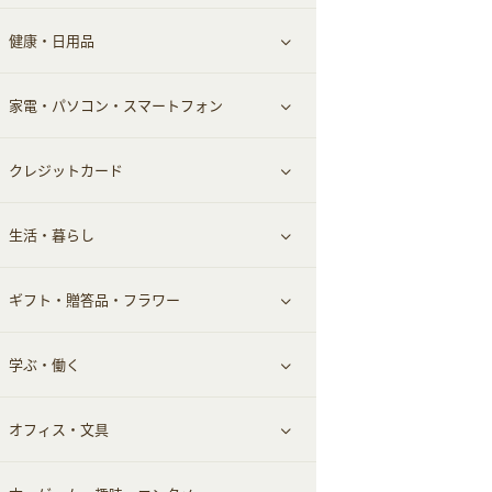
健康・日用品
インナー・下着
グルメ
すべて見る
家電・パソコン・スマートフォン
靴・フットウェア
ドリンク
スキンケア
すべて見る
クレジットカード
小物・かばん
お酒
メイクアップ
健康食品｜青汁・飲料
すべて見る
生活・暮らし
スーツ・フォーマル
食材宅配
ヘアケア
健康食品｜乳酸菌・ケフィア
家電・パソコン・ソフトウェア
すべて見る
ギフト・贈答品・フラワー
メンズ美容
健康食品｜その他
スマホ・携帯電話・SIM
クレジットカード
すべて見る
学ぶ・働く
美容・ダイエット用品
スポーツ・フィットネス
車情報・カーシェア・レンタル
すべて見る
オフィス・文具
脱毛用品
日用品・薬局・からだ
お役立ち
ギフト・贈答品
すべて見る