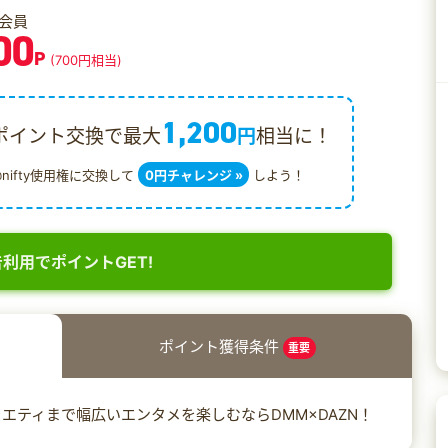
会員
00
P
(700円相当)
1,200
ポイント交換で最大
円
相当に！
@nifty使用権に交換して
0円チャレンジ »
しよう！
利用でポイントGET!
ポイント獲得条件
重要
エティまで幅広いエンタメを楽しむならDMM×DAZN！