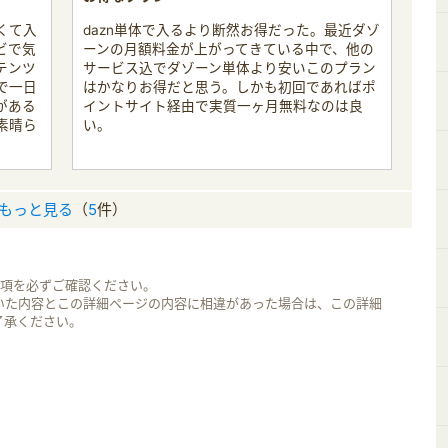
くて入
dazn単体で入るより断然お得だった。最近ダゾ
ビで気
ーンの月額料金が上がってきている中で、他の
テンツ
サービス込でダゾーン単体より安いこのプラン
で一日
はかなりお得だと思う。しかも初回であればポ
がある
イントサイト経由で実質一ヶ月無料なのは良
素晴ら
い。
もっと見る
（
5
件）
事項を必ずご確認ください。
いた内容とこの詳細ページの内容に相違があった場合は、この詳細
了承ください。