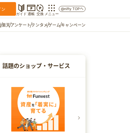
イン
@nifty TOPへ
ガイド
通帳
交換
メニュー
行
楽天
アンケート
テンタメ
ゲーム
キャンペーン
マイショップ
友達紹介
話題のショップ・サービス
ご意見箱