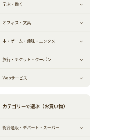
学ぶ・働く
その他投資
その他金融
住まい・暮らし
すべて見る
オフィス・文具
不動産
ギフト・贈答品
すべて見る
本・ゲーム・趣味・エンタメ
引越し
習い事・学習・学校
すべて見る
旅行・チケット・クーポン
エコ・エネルギー
仕事・転職
オフィス・文具
すべて見る
Webサービス
車情報・カーシェア・レンタル
ゲーム・趣味
すべて見る
中古車
音楽・シネマ・エンタメ
旅行・レジャー・航空券・宿泊
すべて見る
カテゴリーで選ぶ（お買い物）
結婚・恋愛
本
チケット・クーポン・チラシ
Webサービス(コミュニティ)
総合通販・デパート・スーパー
お役立ち