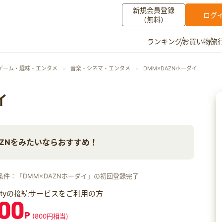
新規会員登録
ログ
（無料）
お買い物
旅
ランキング
マイメニュー
ゲーム・趣味・エンタメ
音楽・シネマ・エンタメ
DMM×DAZNホーダイ
ポイント通帳
ポイント交換
登録情報
イ
その他
AZNをみたいならおすすめ！
お知らせ
初心者ガイド
よくある質問
キャンペーン
お問い合わせ
条件：「DMM×DAZNホーダイ」の初回登録完了
ログイン
iftyの接続サービスをご利用の方
00
P
(800円相当)