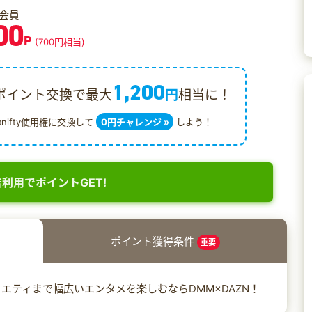
会員
00
P
(700円相当)
1,200
ポイント交換で最大
円
相当に！
@nifty使用権に交換して
0円チャレンジ »
しよう！
利用でポイントGET!
ポイント獲得条件
重要
エティまで幅広いエンタメを楽しむならDMM×DAZN！