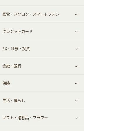
家電・パソコン・スマートフォン
食材宅配
エステ・サロン
スポーツ・フィットネス
すべて見る
クレジットカード
ウォーターサーバー
メンズ美容
日用品・薬局・からだ
ネット買取
すべて見る
FX・証券・投資
家電・パソコン・ソフトウェア
すべて見る
金融・銀行
通信・レンタルサーバー
クレジットカード
すべて見る
保険
スマホアプリ
FX
すべて見る
生活・暮らし
スマホ・携帯電話・SIM
証券
銀行・ネット銀行
すべて見る
ギフト・贈答品・フラワー
定額制有料コンテンツ
仮想通貨
キャッシング・ローン
保険相談・面談
すべて見る