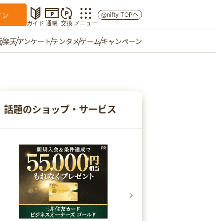
イン
@nifty TOPへ
ガイド
通帳
交換
メニュー
行
楽天
アンケート
テンタメ
ゲーム
キャンペーン
マイショップ
友達紹介
話題のショップ・サービス
ご意見箱