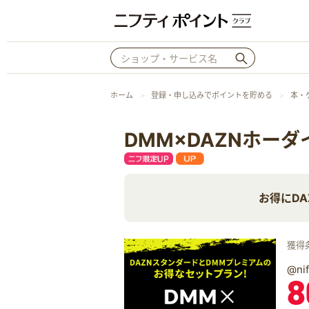
ホーム
登録・申し込みでポイントを貯める
本・
DMM×DAZNホーダ
お得にD
獲得
@n
8