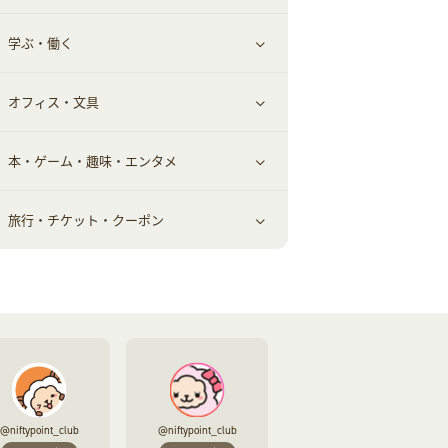
学ぶ・働く
美容・ダイエット用品
スポーツ・フィットネス
車情報・カーシェア・レンタル
すべて見る
オフィス・文具
脱毛用品
日用品・薬局・からだ
お役立ち
ギフト・贈答品
すべて見る
本・ゲーム・趣味・エンタメ
美容食品
生活雑貨・家具インテリア
フラワー
習い事・学習・学校
すべて見る
旅行・チケット・クーポン
赤ちゃん・こども・マタニティ
オフィス・文具
すべて見る
ペット
ゲーム・趣味
すべて見る
ふるさと納税
音楽・シネマ・エンタメ
旅行・レジャー・航空券・宿泊
本
チケット・クーポン・チラシ
@niftypoint_club
@niftypoint_club