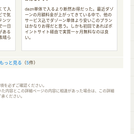
くて入
dazn単体で入るより断然お得だった。最近ダゾ
ビで気
ーンの月額料金が上がってきている中で、他の
テンツ
サービス込でダゾーン単体より安いこのプラン
で一日
はかなりお得だと思う。しかも初回であればポ
がある
イントサイト経由で実質一ヶ月無料なのは良
素晴ら
い。
もっと見る
（
5
件）
事項を必ずご確認ください。
いた内容とこの詳細ページの内容に相違があった場合は、この詳細
了承ください。