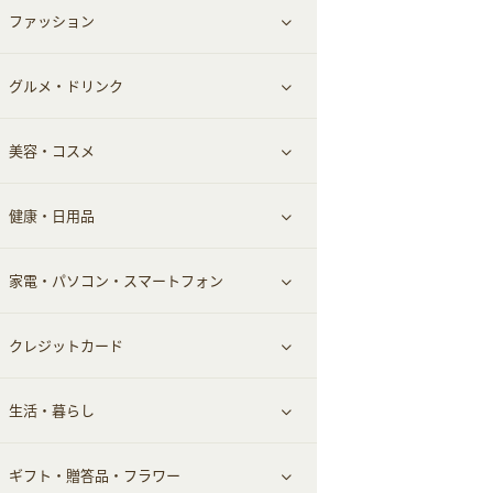
ファッション
すべて見る
赤ちゃん・こども・マタニティ
グルメ・ドリンク
総合通販
すべて見る
ペット
美容・コスメ
デパート・スーパー
ファッション
すべて見る
ふるさと納税
健康・日用品
インナー・下着
グルメ
すべて見る
家電・パソコン・スマートフォン
靴・フットウェア
ドリンク
スキンケア
すべて見る
クレジットカード
小物・かばん
お酒
メイクアップ
健康食品｜青汁・飲料
すべて見る
生活・暮らし
スーツ・フォーマル
食材宅配
ヘアケア
健康食品｜乳酸菌・ケフィア
家電・パソコン・ソフトウェア
すべて見る
ギフト・贈答品・フラワー
メンズ美容
健康食品｜その他
スマホ・携帯電話・SIM
クレジットカード
すべて見る