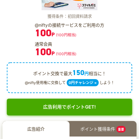
獲得条件：初回資料請求
@niftyの接続サービスをご利用の方
100
P
(100円相当)
通常会員
100
P
(100円相当)
150
ポイント交換で最大
円
相当に！
@nifty使用権に交換して
0円チャレンジ »
しよう！
広告利用でポイントGET!
広告紹介
ポイント獲得条件
重要