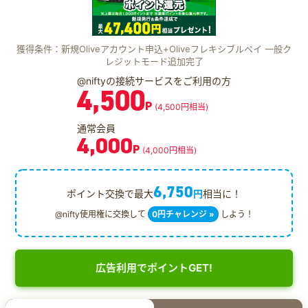
獲得条件：新規Oliveアカウント申込+Oliveフレキシブルペイ 一般ク
レジットモード追加完了
@niftyの接続サービスをご利用の方
4,500
P
(4,500円相当)
通常会員
4,000
P
(4,000円相当)
6,750
ポイント交換で最大
円
相当に！
@nifty使用権に交換して
0円チャレンジ »
しよう！
広告利用でポイントGET!