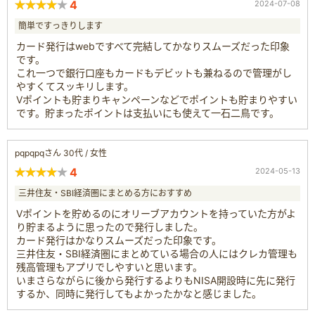
4
2024-07-08
簡単ですっきりします
カード発行はwebですべて完結してかなりスムーズだった印象
です。
これ一つで銀行口座もカードもデビットも兼ねるので管理がし
やすくてスッキリします。
Vポイントも貯まりキャンペーンなどでポイントも貯まりやすい
です。貯まったポイントは支払いにも使えて一石二鳥です。
pqpqpqさん 30代 / 女性
4
2024-05-13
三井住友・SBI経済圏にまとめる方におすすめ
Vポイントを貯めるのにオリーブアカウントを持っていた方がよ
り貯まるように思ったので発行しました。
カード発行はかなりスムーズだった印象です。
三井住友・SBI経済圏にまとめている場合の人にはクレカ管理も
残高管理もアプリでしやすいと思います。
いまさらながらに後から発行するよりもNISA開設時に先に発行
するか、同時に発行してもよかったかなと感じました。