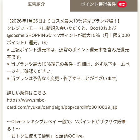
広告紹介
ポイント獲得条件
重要
【2026年1月26日よりコスメ最大10％還元プラン登場！】
クレジットモードに新規入会いただくと、Qoo10および
@cosme SHOPPINGにてVポイントが最大10％（月上限5,000
ポイント）還元。(※)
※ 上記ポイント還元率は、通常のポイント還元率を含んだ還元
率です。
※ 当プランや最大10％還元の条件・詳細は、必ず以下ホームぺ
ージをご確認ください。
※ 当プランは予告なく変更・終了することがございます。
詳しい条件はこちら
https://www.smbc-
card.com/nyukai/campaign/pop/cardinfo3010639.jsp
～Oliveフレキシブルペイ 一般で、Vポイントがザクザク貯ま
る！～
「おトクに使えて便利」と話題のOlive。