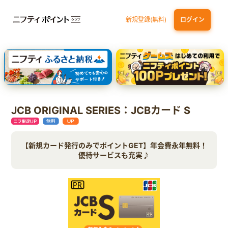
新規登録(無料)
ログイン
dカード GOLD
三井住友カード ゴールド（NL）（家族カード発行）
【実質初月無料】DMM | Disney+(ディズニープラス) セットプラン
SBI証券 確定拠出年金（iDeCo）
JCB ORIGINAL SERIES：JCBカード S
【新規カード発行のみでポイントGET】年会費永年無料！
優待サービスも充実♪