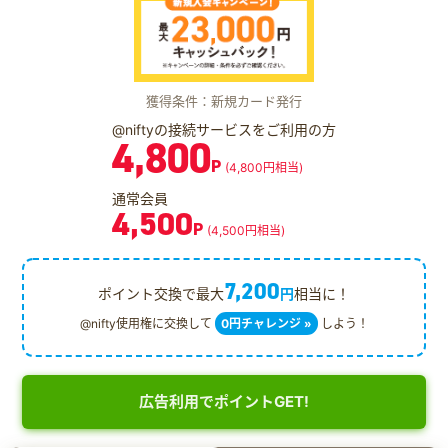
獲得条件：新規カード発行
@niftyの接続サービスをご利用の方
4,800
P
(4,800円相当)
通常会員
4,500
P
(4,500円相当)
7,200
ポイント交換で最大
円
相当に！
@nifty使用権に交換して
0円チャレンジ »
しよう！
広告利用でポイントGET!