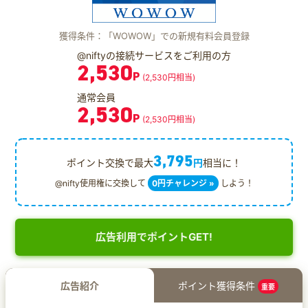
獲得条件：「WOWOW」での新規有料会員登録
@niftyの接続サービスをご利用の方
2,530
P
(2,530円相当)
通常会員
2,530
P
(2,530円相当)
3,795
ポイント交換で最大
円
相当に！
@nifty使用権に交換して
0円チャレンジ »
しよう！
広告利用でポイントGET!
広告紹介
ポイント獲得条件
重要