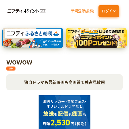
新規登録(無料)
ログイン
dカード GOLD
三井住友カード ゴールド（NL）（家族カード発行）
【実質初月無料】DMM | Disney+(ディズニープラス) セットプラン
SBI証券 確定拠出年金（iDeCo）
WOWOW
独自ドラマも最新映画も高画質で独占見放題