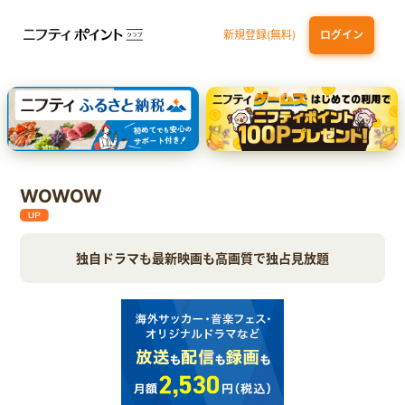
新規登録(無料)
ログイン
dカード GOLD
三井住友カード ゴールド（NL）（家族カード発行）
【実質初月無料】DMM | Disney+(ディズニープラス) セットプラン
SBI証券 確定拠出年金（iDeCo）
WOWOW
独自ドラマも最新映画も高画質で独占見放題