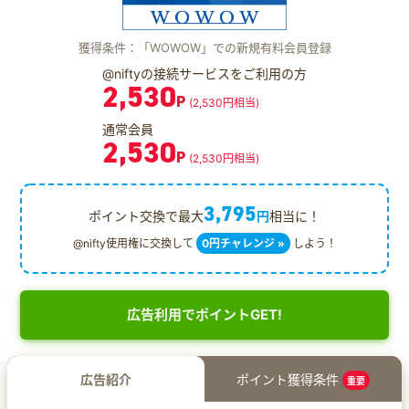
獲得条件：「WOWOW」での新規有料会員登録
@niftyの接続サービスをご利用の方
2,530
P
(2,530円相当)
通常会員
2,530
P
(2,530円相当)
3,795
ポイント交換で最大
円
相当に！
@nifty使用権に交換して
0円チャレンジ »
しよう！
広告利用でポイントGET!
広告紹介
ポイント獲得条件
重要