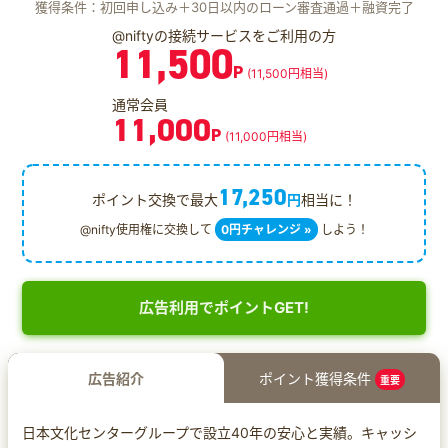
獲得条件：初回申し込み＋30日以内のローン審査通過＋融資完了
@niftyの接続サービスをご利用の方
11,500
P
(11,500円相当)
通常会員
11,000
P
(11,000円相当)
17,250
ポイント交換で最大
円
相当に！
@nifty使用権に交換して
0円チャレンジ »
しよう！
広告利用でポイントGET!
広告紹介
ポイント獲得条件
重要
日本文化センターグループで設立40年の安心と実績。キャッシ