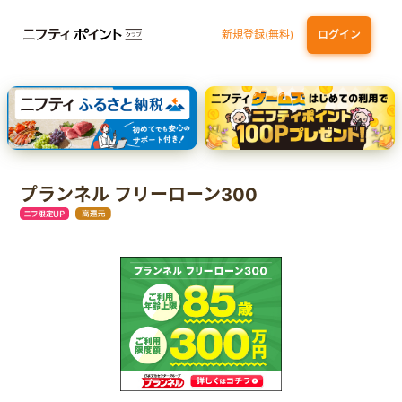
新規登録(無料)
ログイン
dカード GOLD
三井住友カード ゴールド（NL）（家族カード発行）
【実質初月無料】DMM | Disney+(ディズニープラス) セットプラン
SBI証券 確定拠出年金（iDeCo）
プランネル フリーローン300