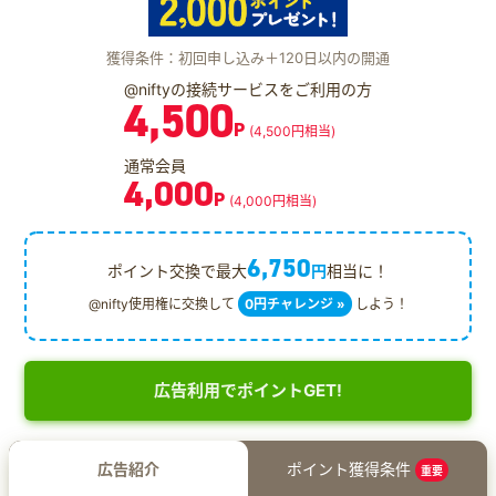
獲得条件：初回申し込み＋120日以内の開通
@niftyの接続サービスをご利用の方
4,500
P
(4,500円相当)
通常会員
4,000
P
(4,000円相当)
6,750
ポイント交換で最大
円
相当に！
@nifty使用権に交換して
0円チャレンジ »
しよう！
広告利用でポイントGET!
広告紹介
ポイント獲得条件
重要