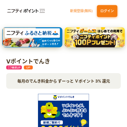
新規登録(無料)
ログイン
dカード
九州カードNEXT
JCB ORIGINAL SERIES：JCBカード S
三井住友カード ゴールド（NL）（家族カード発行）
【実質初月無料】DMM | Disney+(ディズニープラス) セットプラン
Vポイントでんき
毎月のでんき料金から ずーっと Ｖポイント 3% 還元