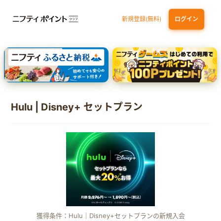
新規登録(無料)
ログイン
三井住友カード ゴールド（NL）（家族カード発行）
dカード GOLD
【実質初月無料】DMM | Disney+(ディズニープラス) セットプラン
SBI証券 確定拠出年金（iDeCo）
Hulu | Disney+ セットプラン
獲得条件：Hulu｜Disney+セットプランの新規入会