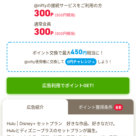
@niftyの接続サービスをご利用の方
300
P
(300円相当)
通常会員
300
P
(300円相当)
450
ポイント交換で最大
円
相当に！
@nifty使用権に交換して
0円チャレンジ »
しよう！
広告利用でポイントGET!
広告紹介
ポイント獲得条件
重要
Hulu | Disney+ セットプラン 好きな作品、好きなだけ。
Huluとディズニープラスのセットプランが誕生。