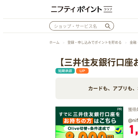
ホーム
登録・申し込みでポイントを貯める
金融
【三井住友銀行口座お
カードも、アプリも、
獲得
@n
1