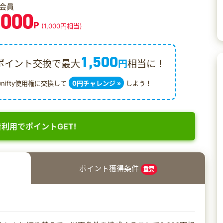
会員
,000
P
(1,000円相当)
1,500
ポイント交換で最大
円
相当に！
@nifty使用権に交換して
0円チャレンジ »
しよう！
利用でポイントGET!
ポイント獲得条件
重要