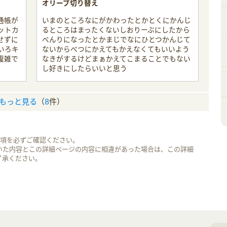
オリーブ切り替え
通帳が
いまのところなにがかわったとかとくにかんじ
ットカ
るところはまったくないしおりーぶにしたから
せずに
べんりになったとかまじでなにひとつかんじて
いろキ
ないからべつにかえてもかえなくてもいいよう
複雑で
なきがするけどまぁかえてこまることでもない
し好きにしたらいいと思う
もっと見る
（
8
件）
事項を必ずご確認ください。
いた内容とこの詳細ページの内容に相違があった場合は、この詳細
了承ください。