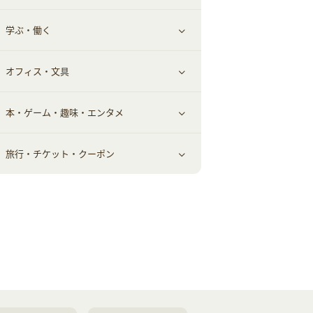
学ぶ・働く
美容・ダイエット用品
スポーツ・フィットネス
車情報・カーシェア・レンタル
すべて見る
オフィス・文具
脱毛用品
日用品・薬局・からだ
お役立ち
ギフト・贈答品
すべて見る
本・ゲーム・趣味・エンタメ
美容食品
生活雑貨・家具インテリア
フラワー
習い事・学習・学校
すべて見る
旅行・チケット・クーポン
赤ちゃん・こども・マタニティ
オフィス・文具
すべて見る
ペット
ゲーム・趣味
すべて見る
ふるさと納税
音楽・シネマ・エンタメ
旅行・レジャー・航空券・宿泊
本
チケット・クーポン・チラシ