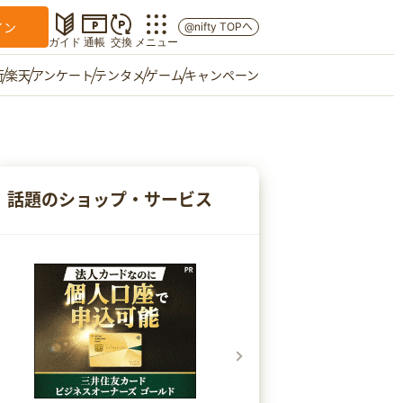
イン
@nifty TOPへ
ガイド
通帳
交換
メニュー
行
楽天
アンケート
テンタメ
ゲーム
キャンペーン
マイショップ
友達紹介
話題のショップ・サービス
ご意見箱