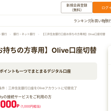
新規会員登録
ログ
（無料）
お買い物
旅
ランキング
マイメニュー
・銀行
銀行・ネット銀行
【三井住友銀行口座お持ちの方専用】Olive口座切替
ポイント通帳
ポイント交換
登録情報
持ちの方専用】Olive口座切替
その他
ポイントも一つでまとまるデジタル口座
お知らせ
初心者ガイド
よくある質問
キャンペーン
お問い合わせ
条件：三井住友銀行口座をOliveアカウントに切替完了
ログイン
iftyの接続サービスをご利用の方
,000
P
(1,000円相当)