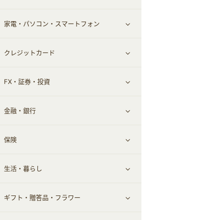
家電・パソコン・スマートフォン
食材宅配
エステ・サロン
スポーツ・フィットネス
すべて見る
クレジットカード
ウォーターサーバー
メンズ美容
日用品・薬局・からだ
ネット買取
すべて見る
FX・証券・投資
家電・パソコン・ソフトウェア
すべて見る
金融・銀行
通信・レンタルサーバー
クレジットカード
すべて見る
保険
スマホアプリ
FX
すべて見る
生活・暮らし
スマホ・携帯電話・SIM
証券
銀行・ネット銀行
すべて見る
ギフト・贈答品・フラワー
定額制有料コンテンツ
仮想通貨
キャッシング・ローン
保険相談・面談
すべて見る