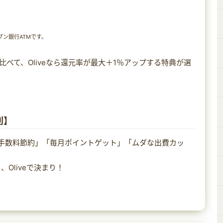
！
ブン銀行ATMです。
比べて、Oliveなら還元率が最大＋1％アップする特典が選
。
利】
での手数料節約」「毎月ポイントゲット」「ムダな出費カッ
Oliveで決まり！