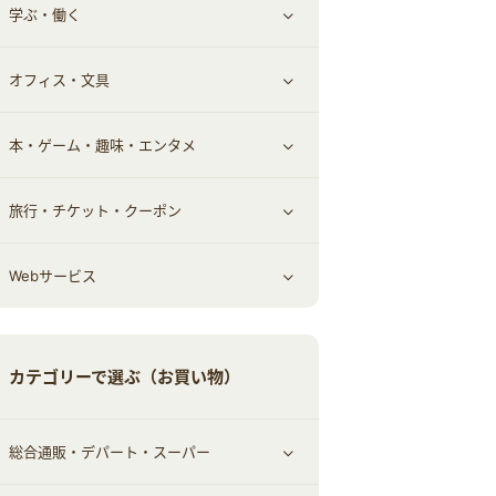
学ぶ・働く
その他投資
その他金融
住まい・暮らし
すべて見る
オフィス・文具
不動産
ギフト・贈答品
すべて見る
本・ゲーム・趣味・エンタメ
引越し
習い事・学習・学校
すべて見る
旅行・チケット・クーポン
エコ・エネルギー
仕事・転職
オフィス・文具
すべて見る
Webサービス
車情報・カーシェア・レンタル
ゲーム・趣味
すべて見る
中古車
音楽・シネマ・エンタメ
旅行・レジャー・航空券・宿泊
すべて見る
カテゴリーで選ぶ（お買い物）
結婚・恋愛
本
チケット・クーポン・チラシ
Webサービス(コミュニティ)
総合通販・デパート・スーパー
お役立ち