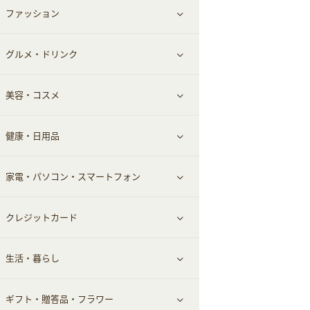
ファッション
すべて見る
赤ちゃん・こども・マタニティ
グルメ・ドリンク
総合通販
すべて見る
ペット
美容・コスメ
デパート・スーパー
ファッション
すべて見る
ふるさと納税
健康・日用品
インナー・下着
グルメ
すべて見る
家電・パソコン・スマートフォン
靴・フットウェア
ドリンク
スキンケア
すべて見る
クレジットカード
小物・かばん
お酒
メイクアップ
健康食品｜青汁・飲料
すべて見る
生活・暮らし
スーツ・フォーマル
食材宅配
ヘアケア
健康食品｜乳酸菌・ケフィア
家電・パソコン・ソフトウェア
すべて見る
ギフト・贈答品・フラワー
メンズ美容
健康食品｜その他
スマホ・携帯電話・SIM
クレジットカード
すべて見る