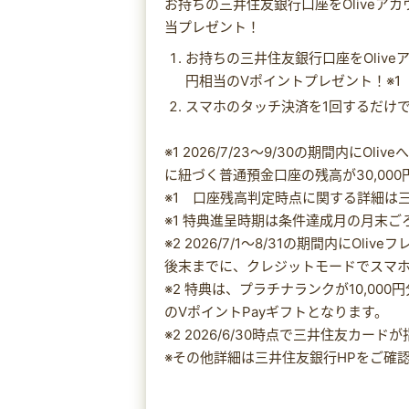
お持ちの三井住友銀行口座をOliveア
当プレゼント！
お持ちの三井住友銀行口座をOlive
円相当のVポイントプレゼント！※1
スマホのタッチ決済を1回するだけで5
※1 2026/7/23～9/30の期間内にO
に紐づく普通預金口座の残高が30,00
※1 口座残高判定時点に関する詳細は
※1 特典進呈時期は条件達成月の月末ご
※2 2026/7/1～8/31の期間内にO
後末までに、クレジットモードでスマホ
※2 特典は、プラチナランクが10,000
のVポイントPayギフトとなります。
※2 2026/6/30時点で三井住友カ
※その他詳細は三井住友銀行HPをご確