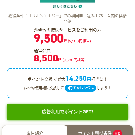
獲得条件：「リボンエナジー」での初回申し込み＋75日以内の供給
開始
@niftyの接続サービスをご利用の方
9,500
P
(9,500円相当)
通常会員
8,500
P
(8,500円相当)
14,250
ポイント交換で最大
円
相当に！
@nifty使用権に交換して
0円チャレンジ »
しよう！
広告利用でポイントGET!
広告紹介
ポイント獲得条件
重要