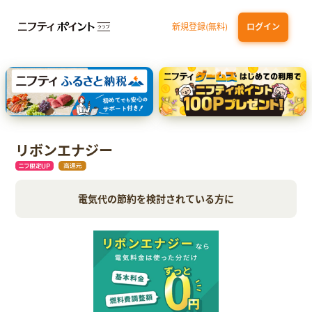
新規登録(無料)
ログイン
dカード GOLD
三井住友カード ゴールド（NL）（家族カード発行）
【実質初月無料】DMM | Disney+(ディズニープラス) セットプラン
SBI証券 確定拠出年金（iDeCo）
リボンエナジー
電気代の節約を検討されている方に