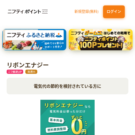
新規登録(無料)
ログイン
dカード
九州カードNEXT
JCB ORIGINAL SERIES：JCBカード S
三井住友カード ゴールド（NL）（家族カード発行）
【実質初月無料】DMM | Disney+(ディズニープラス) セットプラン
リボンエナジー
電気代の節約を検討されている方に