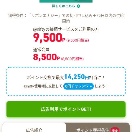
獲得条件：「リボンエナジー」での初回申し込み＋75日以内の供給
開始
@niftyの接続サービスをご利用の方
9,500
P
(9,500円相当)
通常会員
8,500
P
(8,500円相当)
14,250
ポイント交換で最大
円
相当に！
@nifty使用権に交換して
0円チャレンジ »
しよう！
広告利用でポイントGET!
広告紹介
ポイント獲得条件
重要