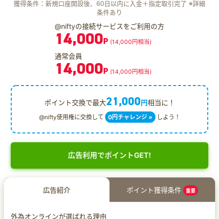
獲得条件：新規口座開設後、60日以内に入金＋指定取引完了 ※詳細
条件あり
@niftyの接続サービスをご利用の方
14,000
P
(14,000円相当)
通常会員
14,000
P
(14,000円相当)
21,000
ポイント交換で最大
円
相当に！
@nifty使用権に交換して
0円チャレンジ »
しよう！
広告利用でポイントGET!
広告紹介
ポイント獲得条件
重要
外為オンラインが選ばれる理由