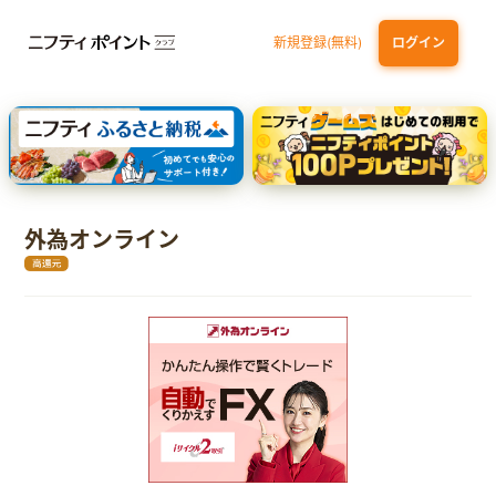
新規登録(無料)
ログイン
エポスカード【最短1週間程度付与】
【親権者さまの代理申込専用】三井住友銀行Oliveお子さま用口座
三井住友カード（NL）
外為オンライン