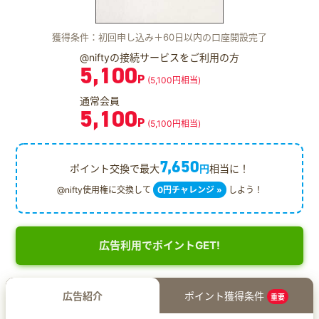
獲得条件：初回申し込み＋60日以内の口座開設完了
@niftyの接続サービスをご利用の方
5,100
P
(5,100円相当)
通常会員
5,100
P
(5,100円相当)
7,650
ポイント交換で最大
円
相当に！
@nifty使用権に交換して
0円チャレンジ »
しよう！
広告利用でポイントGET!
広告紹介
ポイント獲得条件
重要