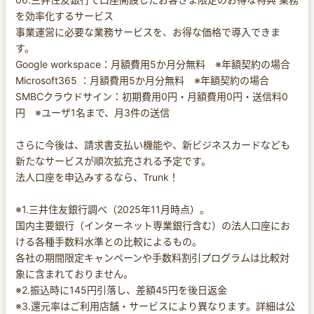
を効率化するサービス
事業運営に必要な業務サービスを、お得な価格で導入できま
す。
Google workspace：月額費用5か月分無料 ※年額契約の場合
Microsoft365 ：月額費用5か月分無料 ※年額契約の場合
SMBCクラウドサイン：初期費用0円・月額費用0円・送信料0
円 ※ユーザ1名まで、月3件の送信
さらに今後は、請求書支払い機能や、新ビジネスカードなども
新たなサービスが順次拡充される予定です。
法人口座を申込みするなら、Trunk！
※1.三井住友銀行調べ（2025年11月時点）。
国内主要銀行（インターネット専業銀行含む）の法人口座にお
ける各種手数料水準との比較によるもの。
各社の期間限定キャンペーンや手数料割引プログラムは比較対
象に含まれておりません。
※2.振込時に145円引落し、差額45円を後日返金
※3.還元率はご利用店舗・サービスにより異なります。詳細は公