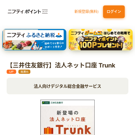
新規登録(無料)
ログイン
三井住友カード ゴールド（NL）（家族カード発行）
dカード GOLD
【実質初月無料】DMM | Disney+(ディズニープラス) セットプラン
SBI証券 確定拠出年金（iDeCo）
【三井住友銀行】法人ネット口座 Trunk
法人向けデジタル総合金融サービス