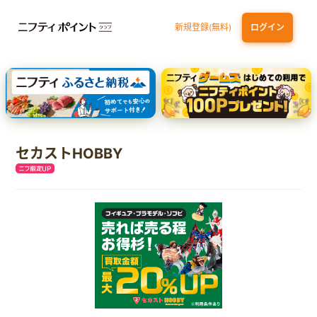
新規登録(無料)
ログイン
dカード GOLD
三井住友カード ゴールド（NL）（家族カード発行）
【実質初月無料】DMM | Disney+(ディズニープラス) セットプラン
SBI証券 確定拠出年金（iDeCo）
セカストHOBBY