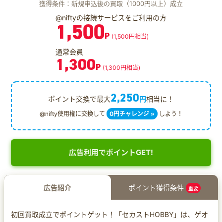
獲得条件：新規申込後の買取（1000円以上）成立
@niftyの接続サービスをご利用の方
1,500
P
(1,500円相当)
通常会員
1,300
P
(1,300円相当)
2,250
ポイント交換で最大
円
相当に！
@nifty使用権に交換して
0円チャレンジ »
しよう！
広告利用でポイントGET!
広告紹介
ポイント獲得条件
重要
初回買取成立でポイントゲット！「セカストHOBBY」は、ゲオ