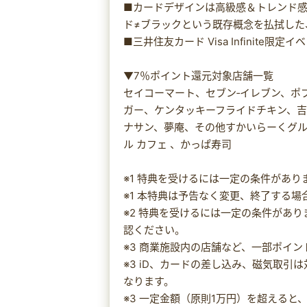
■カードデザインは高級感＆トレンド
ド≠ブラックという既存概念を払拭した
■三井住友カード Visa Infinite
▼7％ポイント還元対象店舗一覧
セイコーマート、セブン‐イレブン、ポ
ガー、ケンタッキーフライドチキン、
ナサン、夢庵、その他すかいらーくグ
ル カフェ 、かっぱ寿司
※1 特典を受けるには一定の条件があ
※1 本特典は予告なく変更、終了する
※2 特典を受けるには一定の条件があ
認ください。
※3 商業施設内の店舗など、一部ポイ
※3 iD、カードの差し込み、磁気取
なります。
※3 一定金額（原則1万円）を超える