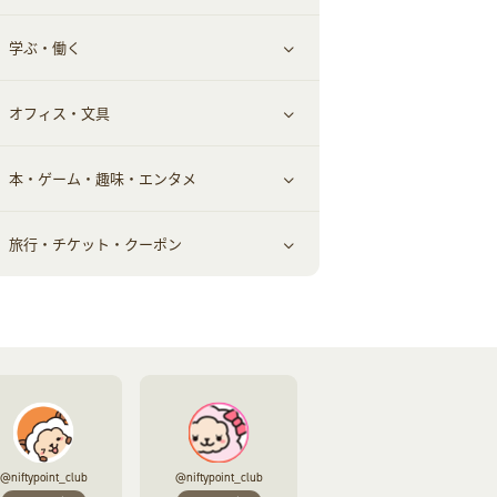
学ぶ・働く
美容・ダイエット用品
スポーツ・フィットネス
車情報・カーシェア・レンタル
すべて見る
オフィス・文具
脱毛用品
日用品・薬局・からだ
お役立ち
ギフト・贈答品
すべて見る
本・ゲーム・趣味・エンタメ
美容食品
生活雑貨・家具インテリア
フラワー
習い事・学習・学校
すべて見る
旅行・チケット・クーポン
赤ちゃん・こども・マタニティ
オフィス・文具
すべて見る
ペット
ゲーム・趣味
すべて見る
ふるさと納税
音楽・シネマ・エンタメ
旅行・レジャー・航空券・宿泊
本
チケット・クーポン・チラシ
@niftypoint_club
@niftypoint_club