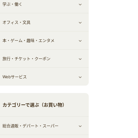
学ぶ・働く
その他投資
その他金融
住まい・暮らし
すべて見る
オフィス・文具
不動産
ギフト・贈答品
すべて見る
本・ゲーム・趣味・エンタメ
引越し
習い事・学習・学校
すべて見る
旅行・チケット・クーポン
エコ・エネルギー
仕事・転職
オフィス・文具
すべて見る
Webサービス
車情報・カーシェア・レンタル
ゲーム・趣味
すべて見る
中古車
音楽・シネマ・エンタメ
旅行・レジャー・航空券・宿泊
すべて見る
カテゴリーで選ぶ（お買い物）
結婚・恋愛
本
チケット・クーポン・チラシ
Webサービス(コミュニティ)
総合通販・デパート・スーパー
お役立ち