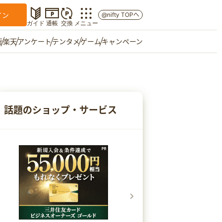
イン
@nifty TOPへ
ガイド
通帳
交換
メニュー
行
楽天
アンケート
テンタメ
ゲーム
キャンペーン
マイショップ
友達紹介
話題のショップ・サービス
ご意見箱