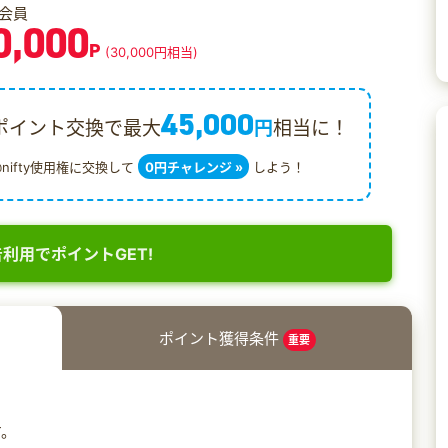
会員
0,000
P
(30,000円相当)
45,000
ポイント交換で最大
円
相当に！
@nifty使用権に交換して
0円チャレンジ »
しよう！
利用でポイントGET!
ポイント獲得条件
重要
す。