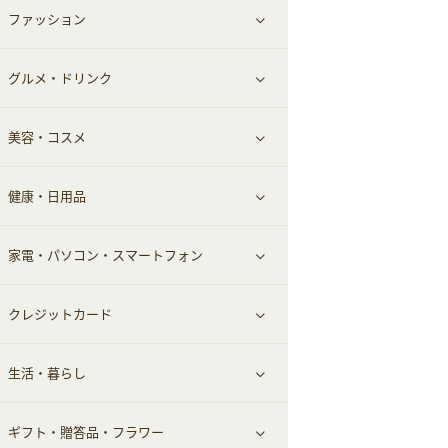
ファッション
すべて見る
赤ちゃん・こども・マタニティ
グルメ・ドリンク
総合通販
すべて見る
ペット
美容・コスメ
デパート・スーパー
ファッション
すべて見る
ふるさと納税
健康・日用品
インナー・下着
グルメ
すべて見る
家電・パソコン・スマートフォン
靴・フットウェア
ドリンク
スキンケア
すべて見る
クレジットカード
小物・かばん
お酒
メイクアップ
健康食品｜青汁・飲料
すべて見る
生活・暮らし
スーツ・フォーマル
食材宅配
ヘアケア
健康食品｜乳酸菌・ケフィア
家電・パソコン・ソフトウェア
すべて見る
ギフト・贈答品・フラワー
メンズ美容
健康食品｜その他
スマホ・携帯電話・SIM
クレジットカード
すべて見る