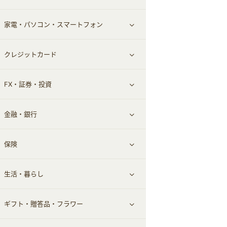
家電・パソコン・スマートフォン
食材宅配
エステ・サロン
スポーツ・フィットネス
すべて見る
クレジットカード
ウォーターサーバー
メンズ美容
日用品・薬局・からだ
ネット買取
すべて見る
FX・証券・投資
家電・パソコン・ソフトウェア
すべて見る
金融・銀行
通信・レンタルサーバー
クレジットカード
すべて見る
保険
スマホアプリ
FX
すべて見る
生活・暮らし
スマホ・携帯電話・SIM
証券
銀行・ネット銀行
すべて見る
ギフト・贈答品・フラワー
定額制有料コンテンツ
仮想通貨
キャッシング・ローン
保険相談・面談
すべて見る