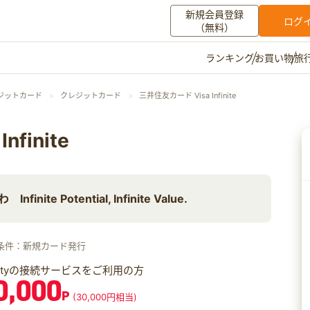
新規会員登録
ログ
（無料）
お買い物
旅
ランキング
マイメニュー
ジットカード
クレジットカード
三井住友カード Visa Infinite
ポイント通帳
ポイント交換
登録情報
finite
その他
ite Potential, Infinite Value.
お知らせ
初心者ガイド
よくある質問
キャンペーン
お問い合わせ
条件：新規カード発行
ログイン
iftyの接続サービスをご利用の方
0,000
P
(30,000円相当)