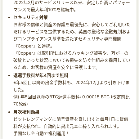
2022年2月のサービスリリース以来、安定した高いパフォー
マンスで最大年利10%を継続中。
セキュリティ対策
お客様の信頼と資産の保護を最優先に、安心してご利用いた
だけるサービスを提供するため、英国の厳格な金融規制およ
びコンプライアンス基準を満たすセキュリティ専門機関
『Copper』と連携。
『Copper』は取引所におけるハッキング被害や、万が一の
破綻といった状況においても損失を防ぐ仕組みを採用してい
るため、お客様の資産を安全に保護します。
返還手数料が年4回まで無料
※年5回目以降の出金手数料も、2024年12月より引き下げま
した。
例) 年5回目以降のBTC返還手数料: 0.00015 BTC (改定前比
70%減)
月次複利効果
ビットレンディングに暗号資産を貸し出すと毎月1日に貸借
料が支払われ、自動的に貸出元本に繰り入れられます。
手間なし全自動で複利運用！