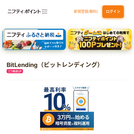
新規登録(無料)
ログイン
dカード GOLD
三井住友カード ゴールド（NL）（家族カード発行）
【実質初月無料】DMM | Disney+(ディズニープラス) セットプラン
SBI証券 確定拠出年金（iDeCo）
BitLending（ビットレンディング）