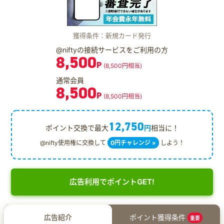
獲得条件：新規カード発行
@niftyの接続サービスをご利用の方
8,500
P
(8,500円相当)
通常会員
8,500
P
(8,500円相当)
12,750
ポイント交換で最大
円
相当に！
@nifty使用権に交換して
0円チャレンジ »
しよう！
広告利用でポイントGET!
広告紹介
ポイント獲得条件
重要