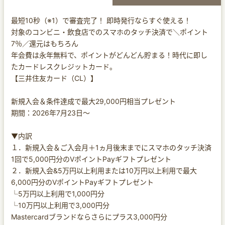
最短10秒（※1）で審査完了！ 即時発行ならすぐ使える！
対象のコンビニ・飲食店でのスマホのタッチ決済で＼ポイント
7％／還元はもちろん
年会費は永年無料で、ポイントがどんどん貯まる！時代に即し
たカードレスクレジットカード。
【三井住友カード（CL）】
新規入会＆条件達成で最大29,000円相当プレゼント
期間：2026年7月23日～
▼内訳
１．新規入会＆ご入会月＋1ヵ月後末までにスマホのタッチ決済
1回で5,000円分のVポイントPayギフトプレゼント
２．新規入会&5万円以上利用または10万円以上利用で最大
6,000円分のVポイントPayギフトプレゼント
└5万円以上利用で1,000円分
└10万円以上利用で3,000円分
Mastercardブランドならさらにプラス3,000円分