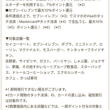
ルオーダーを利用すると、7％ポイント還元 （※2）
■セブン-イレブンで最大10％ポイント還元
条件達成の上で、セブン-イレブン（※3）でスマホのVisaのタッ
チ決済・Mastercard®タッチ決済（※4）で支払うと、最大10％
（※5）ポイント還元！（※6）（※7）
▼対象店舗一覧
セイコーマート、セブン‐イレブン、ポプラ、ミニストップ、ロ
ーソン、マクドナルド、モスバーガー、ケンタッキーフライドチ
キン、
吉野家、サイゼリヤ、ガスト、バーミヤン、しゃぶ葉、ジョナサ
ン、夢庵、その他すかいらーくグループ飲食店、スターバック
ス、ドトールコーヒーショップ、エクセルシオール
カフェ 、かっぱ寿司
※1 即時発行できない場合がございます。
※2カード現物のタッチ決済、iD、カードの差し込み、磁気取引
は対象外です。
※2商業施設内にある店舗などでは、一部ポイント付与の対象と