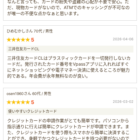
なんと言っても、カードの紛失や盗難の心配が不要で安心。た
だ、現物カードがないので、ATMでのキャッシングが不可なの
が唯一の不便な点かなぁと思います。
ひめむかしさん 70代 / 男性
5
2026-04-06
三井住友カードCL
三井住友カードCLはプラスティックカードを一切発行しないカ
ードだ。発行されたカード番号をVpassアプリに入れればすぐ
にネットショッピングや電子マネー決済に使えるところが魅力
的である。年会費が永年無料なのが良い。
osen1960さん 60代 / 男性
5
2026-03-02
使いやすいクレジットカード
クレジットカードの申請作業がとても簡単です。パソコンから
指示通りに行えば簡単にクレジットカードが申請できます。ま
た、クレジットカードを使う際もスマホから簡単に決済するこ
とができ、身軽でかつクレジットカードを持つ必要がないので