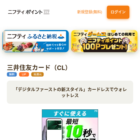
新規登録(無料)
ログイン
三井住友カード ゴールド（NL）（家族カード発行）
dカード GOLD
【実質初月無料】DMM | Disney+(ディズニープラス) セットプラン
SBI証券 確定拠出年金（iDeCo）
三井住友カード（CL）
「デジタルファーストの新スタイル」カードレスでウォレ
ットレス