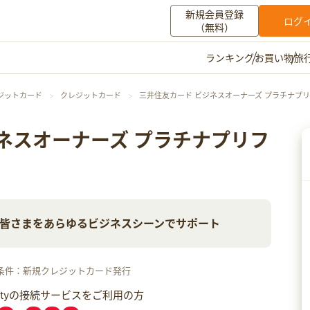
新規会員登録
ログ
（無料）
お買い物
旅
ランキング
マイメニュー
ジットカード
クレジットカード
三井住友カード ビジネスオーナーズ プラチナプ
ポイント通帳
ポイント交換
登録情報
ネスオーナーズ プラチナプリフ
その他
）
お知らせ
初心者ガイド
よくある質問
キャンペーン
お問い合わせ
皆さまをあらゆるビジネスシーンでサポート
ログイン
条件：新規クレジットカード発行
iftyの接続サービスをご利用の方