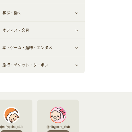
学ぶ・働く
美容・ダイエット用品
スポーツ・フィットネス
車情報・カーシェア・レンタル
すべて見る
オフィス・文具
脱毛用品
日用品・薬局・からだ
お役立ち
ギフト・贈答品
すべて見る
本・ゲーム・趣味・エンタメ
美容食品
生活雑貨・家具インテリア
フラワー
習い事・学習・学校
すべて見る
旅行・チケット・クーポン
赤ちゃん・こども・マタニティ
オフィス・文具
すべて見る
ペット
ゲーム・趣味
すべて見る
ふるさと納税
音楽・シネマ・エンタメ
旅行・レジャー・航空券・宿泊
本
チケット・クーポン・チラシ
@niftypoint_club
@niftypoint_club