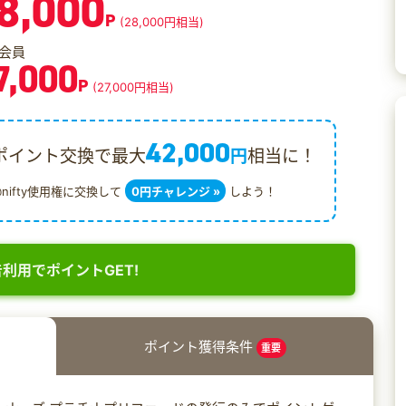
8,000
P
(28,000円相当)
会員
7,000
P
(27,000円相当)
42,000
ポイント交換で最大
円
相当に！
@nifty使用権に交換して
0円チャレンジ »
しよう！
利用でポイントGET!
ポイント獲得条件
重要