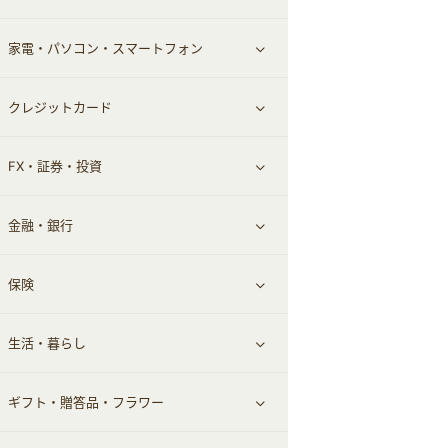
家電・パソコン・スマートフォン
食材宅配
エステ・サロン
スポーツ・フィットネス
すべて見る
クレジットカード
ウォーターサーバー
メンズ美容
日用品・薬局・からだ
ネット買取
すべて見る
FX・証券・投資
家電・パソコン・ソフトウェア
すべて見る
金融・銀行
通信・レンタルサーバー
クレジットカード
すべて見る
保険
スマホアプリ
FX
すべて見る
生活・暮らし
スマホ・携帯電話・SIM
証券
銀行・ネット銀行
すべて見る
ギフト・贈答品・フラワー
定額制有料コンテンツ
仮想通貨
キャッシング・ローン
保険相談・面談
すべて見る