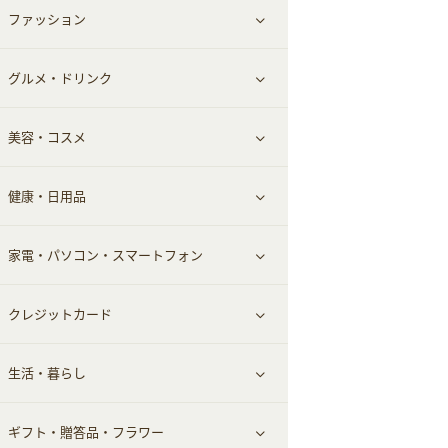
ファッション
すべて見る
赤ちゃん・こども・マタニティ
グルメ・ドリンク
総合通販
すべて見る
ペット
美容・コスメ
デパート・スーパー
ファッション
すべて見る
ふるさと納税
健康・日用品
インナー・下着
グルメ
すべて見る
家電・パソコン・スマートフォン
靴・フットウェア
ドリンク
スキンケア
すべて見る
クレジットカード
小物・かばん
お酒
メイクアップ
健康食品｜青汁・飲料
すべて見る
生活・暮らし
スーツ・フォーマル
食材宅配
ヘアケア
健康食品｜乳酸菌・ケフィア
家電・パソコン・ソフトウェア
すべて見る
ギフト・贈答品・フラワー
メンズ美容
健康食品｜その他
スマホ・携帯電話・SIM
クレジットカード
すべて見る