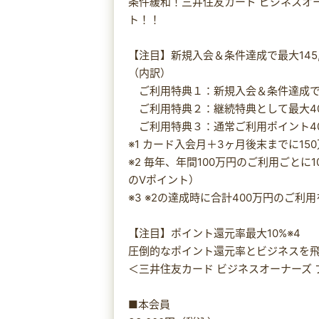
条件緩和！三井住友カード ビジネスオ
ト！！
【注目】新規入会＆条件達成で最大145
（内訳）
ご利用特典１：新規入会＆条件達成で65
ご利用特典２：継続特典として最大40,
ご利用特典３：通常ご利用ポイント40,
※1 カード入会月＋3ヶ月後末までに1
※2 毎年、年間100万円のご利用ごとに1
のVポイント）
※3 ※2の達成時に合計400万円のご
【注目】ポイント還元率最大10%※4
圧倒的なポイント還元率とビジネスを
＜三井住友カード ビジネスオーナーズ
■本会員