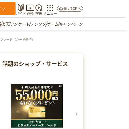
イン
@nifty TOPへ
ガイド
通帳
交換
メニュー
行
楽天
アンケート
テンタメ
ゲーム
キャンペーン
リファード（カード発行）
マイショップ
友達紹介
話題のショップ・サービス
ご意見箱