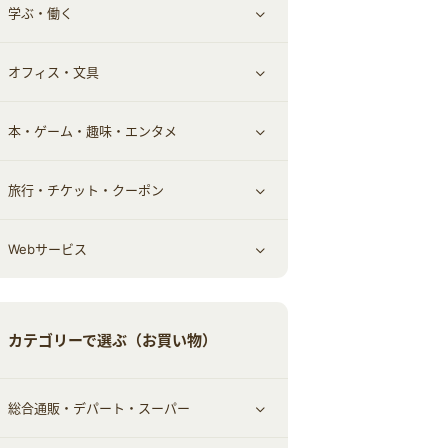
学ぶ・働く
その他投資
その他金融
住まい・暮らし
すべて見る
オフィス・文具
不動産
ギフト・贈答品
すべて見る
本・ゲーム・趣味・エンタメ
引越し
習い事・学習・学校
すべて見る
旅行・チケット・クーポン
エコ・エネルギー
仕事・転職
オフィス・文具
すべて見る
Webサービス
車情報・カーシェア・レンタル
ゲーム・趣味
すべて見る
中古車
音楽・シネマ・エンタメ
旅行・レジャー・航空券・宿泊
すべて見る
カテゴリーで選ぶ（お買い物）
結婚・恋愛
本
チケット・クーポン・チラシ
Webサービス(コミュニティ)
総合通販・デパート・スーパー
お役立ち