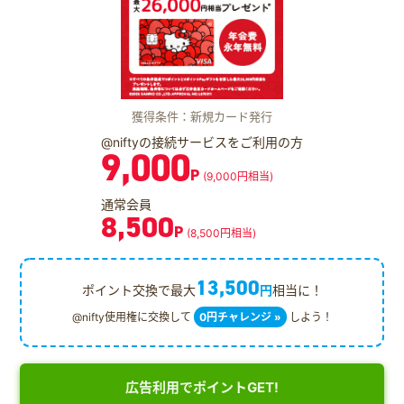
獲得条件：新規カード発行
@niftyの接続サービスをご利用の方
9,000
P
(9,000円相当)
通常会員
8,500
P
(8,500円相当)
13,500
ポイント交換で最大
円
相当に！
@nifty使用権に交換して
0円チャレンジ »
しよう！
広告利用でポイントGET!