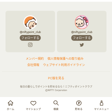
@niftypoint_club
@niftypoint_club
フォローする
フォローする
メンバー規約
個人情報保護への取り組み
会社情報
ウェブサイト利用ガイドライン
PC版を見る
毎日の暮らしでポイントを貯めるなら！ニフティポイントクラブ
©NIFTY Corporation
お買い物・サービス利用で貯める
ログイン
ホーム
マイショップ
検索
貯める
マイメニュー