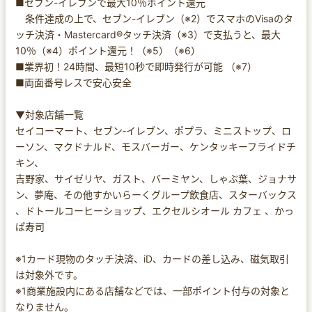
■セブン-イレブンで最大10％ポイント還元
条件達成の上で、セブン-イレブン（※2）でスマホのVisaのタ
ッチ決済・Mastercard®タッチ決済（※3）で支払うと、最大
10％（※4）ポイント還元！（※5）（※6）
■業界初！24時間、最短10秒で即時発行が可能 （※7）
■両面番号レスで安心安全
▼対象店舗一覧
セイコーマート、セブン‐イレブン、ポプラ、ミニストップ、ロ
ーソン、マクドナルド、モスバーガー、ケンタッキーフライドチ
キン、
吉野家、サイゼリヤ、ガスト、バーミヤン、しゃぶ葉、ジョナサ
ン、夢庵、その他すかいらーくグループ飲食店、スターバックス
、ドトールコーヒーショップ、エクセルシオール カフェ 、かっ
ぱ寿司
※1カード現物のタッチ決済、iD、カードの差し込み、磁気取引
は対象外です。
※1商業施設内にある店舗などでは、一部ポイント付与の対象と
なりません。