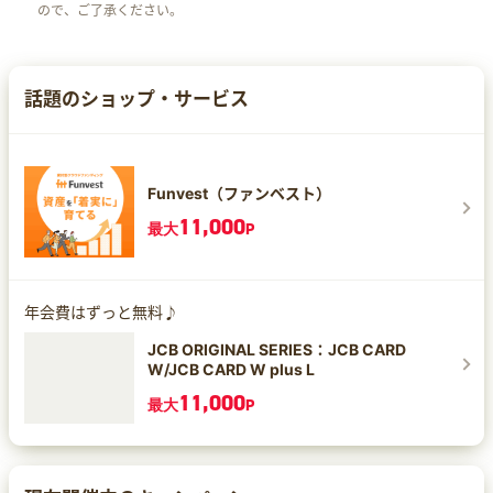
ので、ご了承ください。
話題のショップ・サービス
Funvest（ファンベスト）
11,000
最大
P
年会費はずっと無料♪
JCB ORIGINAL SERIES：JCB CARD
W/JCB CARD W plus L
11,000
最大
P