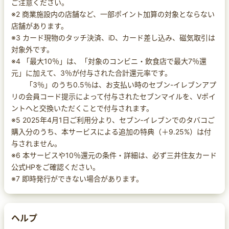
ご注意ください。
※2 商業施設内の店舗など、一部ポイント加算の対象とならない
店舗があります。
※3 カード現物のタッチ決済、iD、カード差し込み、磁気取引は
対象外です。
※4 「最大10％」は、「対象のコンビニ・飲食店で最大7％還
元」に加えて、3％が付与された合計還元率です。
「3％」のうち0.5％は、お支払い時のセブン-イレブンアプ
リの会員コード提示によって付与されたセブンマイルを、Vポイ
ントへと交換いただくことで付与されます。
※5 2025年4月1日ご利用分より、セブン‐イレブンでのタバコご
購入分のうち、本サービスによる追加の特典（＋9.25%）は付
与されません。
※6 本サービスや10％還元の条件・詳細は、必ず三井住友カード
公式HPをご確認ください。
※7 即時発行ができない場合があります。
ヘルプ