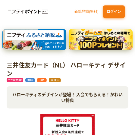
新規登録(無料)
ログイン
dカード GOLD
三井住友カード ゴールド（NL）（家族カード発行）
【実質初月無料】DMM | Disney+(ディズニープラス) セットプラン
SBI証券 確定拠出年金（iDeCo）
三井住友カード（NL） ハローキティ デザイ
ン
ハローキティのデザインが登場！ 入会でもらえる！かわい
い特典