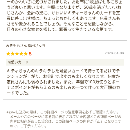
ーのかわいさに気づかされました。お財布に1枚忍ばせるにちょ
うど良いと思います。主観になりますが、50歳を過ぎたいいお
じさんが、会計の祭に、かわいいキティーちゃんのカードを定
員に差し出す様は、ちょっとおかしくもあります。店員さんも
さぞや驚かれることでしょう。そんなことを想像しながら、
日々の小さな幸せを探して、頑張って生きている次第です。
みきももさん 50代 / 女性
5
2026-04-06
可愛いカード
キティちゃんのキラキラした可愛いカードで持ってるだけでテ
ンションが上がり、お会計で出すのも楽しくなります。何度か
定員さんにも褒められました。また、年間で100万使うとボー
ナスポイントがもらえるのも楽しみの一つで作って大正解のカ
ードでした。
※お申し込みの際は、この詳細ページの注意事項を必ずご確認ください。
メールやこのページに来る前に表示されていた内容とこの詳細ページの
内容に相違があった場合は、この詳細ページの内容が「正」となります
ので、ご了承ください。