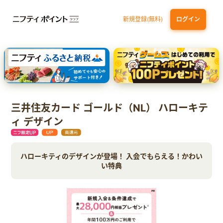
新規登録(無料)
ログイン
dカード GOLD
三井住友カード ゴールド（NL）（家族カード発行）
【実質初月無料】DMM | Disney+(ディズニープラス) セットプラン
SBI証券 確定拠出年金（iDeCo）
三井住友カード ゴールド（NL） ハローキテ
ィ デザイン
ハローキティのデザインが登場！ 入会でもらえる！かわい
い特典