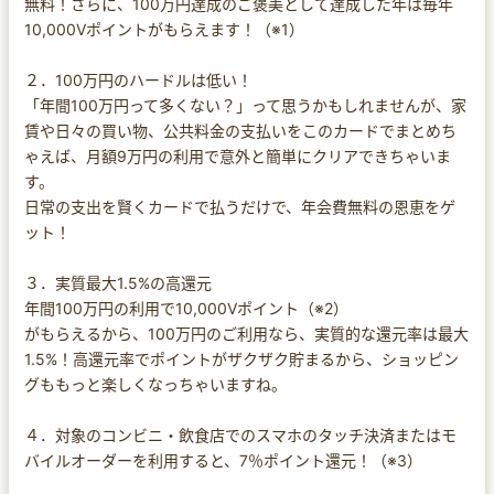
無料！さらに、100万円達成のご褒美として達成した年は毎年
10,000Vポイントがもらえます！（※1）
２．100万円のハードルは低い！
「年間100万円って多くない？」って思うかもしれませんが、家
賃や日々の買い物、公共料金の支払いをこのカードでまとめち
ゃえば、月額9万円の利用で意外と簡単にクリアできちゃいま
す。
日常の支出を賢くカードで払うだけで、年会費無料の恩恵をゲ
ット！
３．実質最大1.5%の高還元
年間100万円の利用で10,000Vポイント（※2）
がもらえるから、100万円のご利用なら、実質的な還元率は最大
1.5%！高還元率でポイントがザクザク貯まるから、ショッピン
グももっと楽しくなっちゃいますね。
４．対象のコンビニ・飲食店でのスマホのタッチ決済またはモ
バイルオーダーを利用すると、7％ポイント還元！（※3）