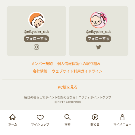
@niftypoint_club
@niftypoint_club
フォローする
フォローする
メンバー規約
個人情報保護への取り組み
会社情報
ウェブサイト利用ガイドライン
PC版を見る
毎日の暮らしでポイントを貯めるなら！ニフティポイントクラブ
©NIFTY Corporation
お買い物・サービス利用で貯める
ログイン
ホーム
マイショップ
検索
貯める
マイメニュー