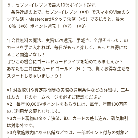
５．セブン-イレブンで最大10％ポイント還元
条件達成の上で、セブン-イレブン（※4）でスマホのVisaのタ
ッチ決済・Mastercard®タッチ決済（※5）で支払うと、最大
10％（※6）ポイント還元！（※7）（※8）
年会費無料の魔法、実質1.5%還元、手軽さ、全部そろったこの
カードを手に入れれば、毎日がもっと楽しく、もっとお得にな
ること間違いなし！
ぜひこの機会にゴールドカードライフを始めてみませんか？
あなたも三井住友カード ゴールド（NL）で、賢くお得な生活を
スタートしちゃいましょう！
※1 対象取引や算定期間等の実際の適用条件などの詳細は、三井
住友カードのホームページを必ずご確認ください。
※2 毎年10,000Vポイントをもらうには、毎年、年間100万円
のご利用が必要となります。
※3カード現物のタッチ決済、iD、カードの差し込み、磁気取引
は対象外です。
※3商業施設内にある店舗などでは、一部ポイント付与の対象と