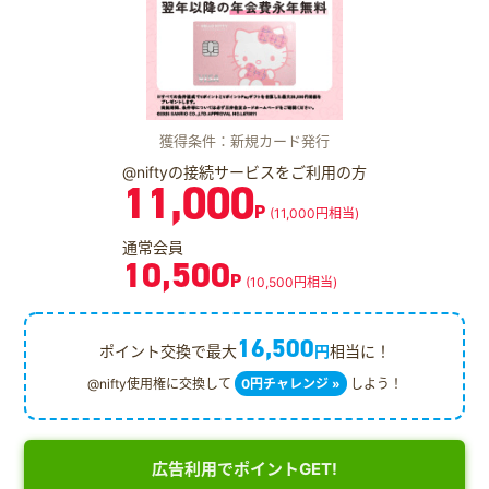
獲得条件：新規カード発行
@niftyの接続サービスをご利用の方
11,000
P
(11,000円相当)
通常会員
10,500
P
(10,500円相当)
16,500
ポイント交換で最大
円
相当に！
@nifty使用権に交換して
0円チャレンジ »
しよう！
広告利用でポイントGET!