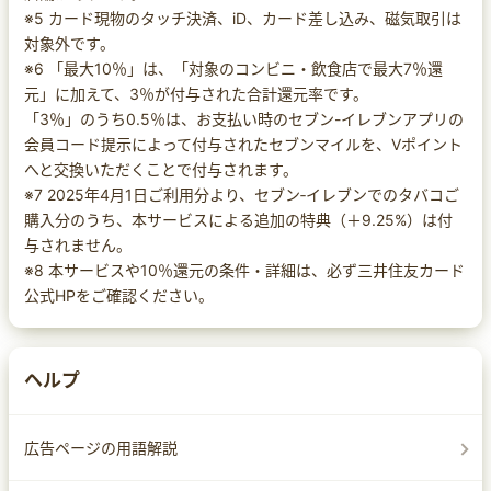
※5 カード現物のタッチ決済、iD、カード差し込み、磁気取引は
対象外です。
※6 「最大10％」は、「対象のコンビニ・飲食店で最大7％還
元」に加えて、3％が付与された合計還元率です。
「3％」のうち0.5％は、お支払い時のセブン-イレブンアプリの
会員コード提示によって付与されたセブンマイルを、Vポイント
へと交換いただくことで付与されます。
※7 2025年4月1日ご利用分より、セブン‐イレブンでのタバコご
購入分のうち、本サービスによる追加の特典（＋9.25%）は付
与されません。
※8 本サービスや10％還元の条件・詳細は、必ず三井住友カード
公式HPをご確認ください。
ヘルプ
広告ページの用語解説