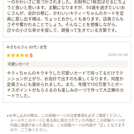
ーのかわいさに気づかされました。お財布に1枚忍ばせるにちょ
うど良いと思います。主観になりますが、50歳を過ぎたいいお
じさんが、会計の祭に、かわいいキティーちゃんのカードを定
員に差し出す様は、ちょっとおかしくもあります。店員さんも
さぞや驚かれることでしょう。そんなことを想像しながら、
日々の小さな幸せを探して、頑張って生きている次第です。
みきももさん 50代 / 女性
5
2026-04-06
可愛いカード
キティちゃんのキラキラした可愛いカードで持ってるだけでテ
ンションが上がり、お会計で出すのも楽しくなります。何度か
定員さんにも褒められました。また、年間で100万使うとボー
ナスポイントがもらえるのも楽しみの一つで作って大正解のカ
ードでした。
※お申し込みの際は、この詳細ページの注意事項を必ずご確認ください。
メールやこのページに来る前に表示されていた内容とこの詳細ページの
内容に相違があった場合は、この詳細ページの内容が「正」となります
ので、ご了承ください。