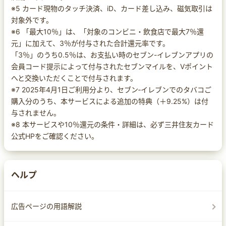
※5 カード現物のタッチ決済、iD、カード差し込み、磁気取引は
対象外です。
※6 「最大10％」は、「対象のコンビニ・飲食店で最大7％還
元」に加えて、3％が付与された合計還元率です。
「3％」のうち0.5％は、お支払い時のセブン-イレブンアプリの
会員コード提示によって付与されたセブンマイルを、Vポイント
へと交換いただくことで付与されます。
※7 2025年4月1日ご利用分より、セブン‐イレブンでのタバコご
購入分のうち、本サービスによる追加の特典（＋9.25%）は付
与されません。
※8 本サービスや10％還元の条件・詳細は、必ず三井住友カード
公式HPをご確認ください。
ヘルプ
広告ページの用語解説