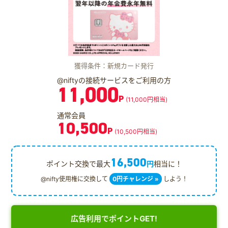
獲得条件：新規カード発行
@niftyの接続サービスをご利用の方
11,000
P
(11,000円相当)
通常会員
10,500
P
(10,500円相当)
16,500
ポイント交換で最大
円
相当に！
@nifty使用権に交換して
0円チャレンジ »
しよう！
広告利用でポイントGET!