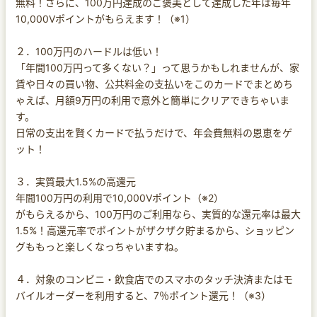
無料！さらに、100万円達成のご褒美として達成した年は毎年
10,000Vポイントがもらえます！（※1）
２．100万円のハードルは低い！
「年間100万円って多くない？」って思うかもしれませんが、家
賃や日々の買い物、公共料金の支払いをこのカードでまとめち
ゃえば、月額9万円の利用で意外と簡単にクリアできちゃいま
す。
日常の支出を賢くカードで払うだけで、年会費無料の恩恵をゲ
ット！
３．実質最大1.5%の高還元
年間100万円の利用で10,000Vポイント（※2）
がもらえるから、100万円のご利用なら、実質的な還元率は最大
1.5%！高還元率でポイントがザクザク貯まるから、ショッピン
グももっと楽しくなっちゃいますね。
４．対象のコンビニ・飲食店でのスマホのタッチ決済またはモ
バイルオーダーを利用すると、7％ポイント還元！（※3）