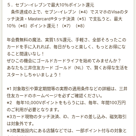
５．セブン-イレブンで最大10％ポイント還元
条件達成の上で、セブン-イレブン（※4）でスマホのVisaのタ
ッチ決済・Mastercard®タッチ決済（※5）で支払うと、最大
10％（※6）ポイント還元！（※7）（※8）
年会費無料の魔法、実質1.5%還元、手軽さ、全部そろったこの
カードを手に入れれば、毎日がもっと楽しく、もっとお得にな
ること間違いなし！
ぜひこの機会にゴールドカードライフを始めてみませんか？
あなたも三井住友カード ゴールド（NL）で、賢くお得な生活を
スタートしちゃいましょう！
※1 対象取引や算定期間等の実際の適用条件などの詳細は、三井
住友カードのホームページを必ずご確認ください。
※2 毎年10,000Vポイントをもらうには、毎年、年間100万円
のご利用が必要となります。
※3カード現物のタッチ決済、iD、カードの差し込み、磁気取引
は対象外です。
※3商業施設内にある店舗などでは、一部ポイント付与の対象と