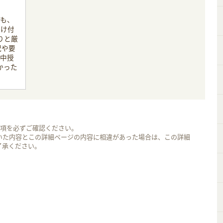
ても、
受け付
りと厳
況や要
集中授
かった
事項を必ずご確認ください。
いた内容とこの詳細ページの内容に相違があった場合は、この詳細
了承ください。