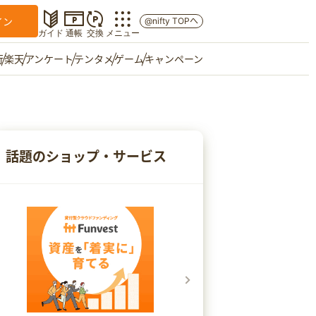
イン
@nifty TOPへ
ガイド
通帳
交換
メニュー
行
楽天
アンケート
テンタメ
ゲーム
キャンペーン
マイショップ
友達紹介
話題のショップ・サービス
ご意見箱