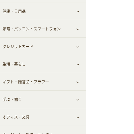
健康・日用品
インナー・下着
グルメ
すべて見る
家電・パソコン・スマートフォン
靴・フットウェア
ドリンク
スキンケア
すべて見る
クレジットカード
小物・かばん
お酒
メイクアップ
健康食品｜青汁・飲料
すべて見る
生活・暮らし
スーツ・フォーマル
食材宅配
ヘアケア
健康食品｜乳酸菌・ケフィア
家電・パソコン・ソフトウェア
すべて見る
ギフト・贈答品・フラワー
メンズ美容
健康食品｜その他
スマホ・携帯電話・SIM
クレジットカード
すべて見る
学ぶ・働く
美容・ダイエット用品
スポーツ・フィットネス
車情報・カーシェア・レンタル
すべて見る
オフィス・文具
脱毛用品
日用品・薬局・からだ
お役立ち
ギフト・贈答品
すべて見る