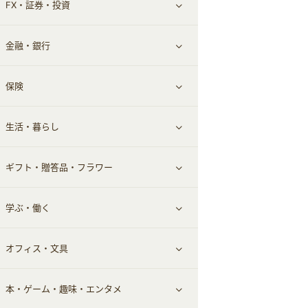
FX・証券・投資
家電・パソコン・ソフトウェア
すべて見る
金融・銀行
通信・レンタルサーバー
クレジットカード
すべて見る
保険
スマホアプリ
FX
すべて見る
生活・暮らし
スマホ・携帯電話・SIM
証券
銀行・ネット銀行
すべて見る
ギフト・贈答品・フラワー
定額制有料コンテンツ
仮想通貨
キャッシング・ローン
保険相談・面談
すべて見る
学ぶ・働く
その他投資
その他金融
住まい・暮らし
すべて見る
オフィス・文具
不動産
ギフト・贈答品
すべて見る
本・ゲーム・趣味・エンタメ
引越し
習い事・学習・学校
すべて見る