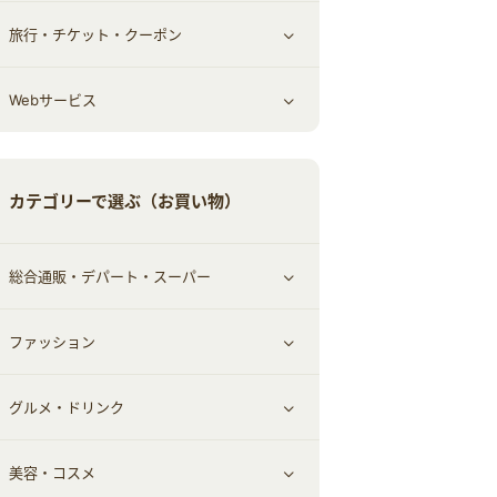
旅行・チケット・クーポン
エコ・エネルギー
仕事・転職
オフィス・文具
すべて見る
Webサービス
車情報・カーシェア・レンタル
ゲーム・趣味
すべて見る
中古車
音楽・シネマ・エンタメ
旅行・レジャー・航空券・宿泊
すべて見る
カテゴリーで選ぶ（お買い物）
結婚・恋愛
本
チケット・クーポン・チラシ
Webサービス(コミュニティ)
総合通販・デパート・スーパー
お役立ち
ファッション
すべて見る
赤ちゃん・こども・マタニティ
グルメ・ドリンク
総合通販
すべて見る
ペット
美容・コスメ
デパート・スーパー
ファッション
すべて見る
ふるさと納税