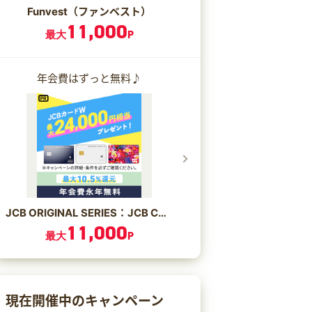
Funvest（ファンベスト）
11,000
最大
P
年会費はずっと無料♪
JCB ORIGINAL SERIES：JCB CARD W/JCB CARD W plus L
11,000
最大
P
現在開催中のキャンペーン