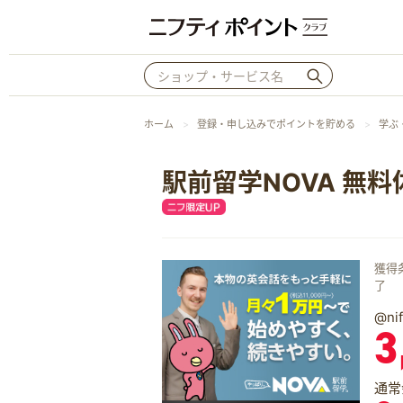
ホーム
登録・申し込みでポイントを貯める
学ぶ
駅前留学NOVA 無
獲得
了
@n
3
通常