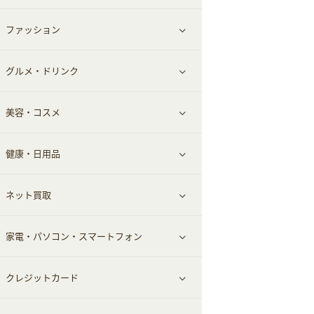
ファッション
すべて見る
グルメ・ドリンク
総合通販
すべて見る
美容・コスメ
ファッション
すべて見る
健康・日用品
インナー・下着
グルメ
すべて見る
ネット買取
スーツ・フォーマル
お酒
ヘアケア
すべて見る
家電・パソコン・スマートフォン
食材宅配
エステ・サロン
スポーツ・フィットネス
すべて見る
クレジットカード
ウォーターサーバー
メンズ美容
日用品・薬局・からだ
ネット買取
すべて見る