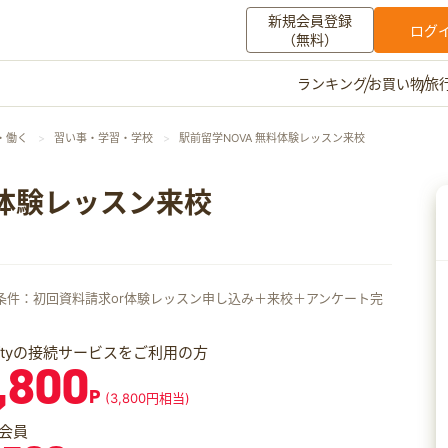
新規会員登録
ログ
（無料）
お買い物
旅
ランキング
マイメニュー
・働く
習い事・学習・学校
駅前留学NOVA 無料体験レッスン来校
ポイント通帳
ポイント交換
登録情報
料体験レッスン来校
その他
お知らせ
初心者ガイド
よくある質問
条件：初回資料請求or体験レッスン申し込み＋来校＋アンケート完
キャンペーン
お問い合わせ
iftyの接続サービスをご利用の方
ログイン
,800
P
(3,800円相当)
会員