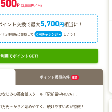
,500
P
(3,500円相当)
5,700
ポイント交換で最大
円
相当に！
@nifty使用権に交換して
0円チャレンジ »
しよう！
利用でポイントGET!
ポイント獲得条件
重要
でおなじみの英会話スクール「駅前留学NOVA」。
1万円～からと始めやすく、続けやすいのが特徴！