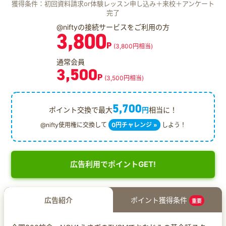
獲得条件：初回資料請求or体験レッスン申し込み＋来校＋アンケート
完了
@niftyの接続サービスをご利用の方
3,800
P
(3,800円相当)
通常会員
3,500
P
(3,500円相当)
5,700
ポイント交換で最大
円
相当に！
@nifty使用権に交換して
0円チャレンジ »
しよう！
広告利用でポイントGET!
広告紹介
ポイント獲得条件
重要