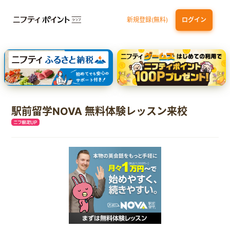
新規登録(無料)
ログイン
dカード GOLD
三井住友カード ゴールド（NL）（家族カード発行）
【実質初月無料】DMM | Disney+(ディズニープラス) セットプラン
SBI証券 確定拠出年金（iDeCo）
駅前留学NOVA 無料体験レッスン来校