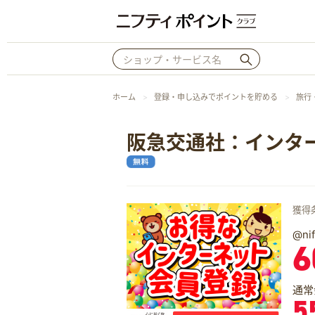
ホーム
登録・申し込みでポイントを貯める
旅行
阪急交通社：インタ
獲得
@n
6
通常
5