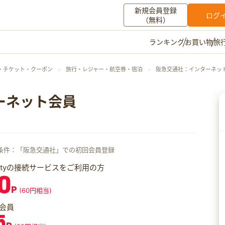
新規会員登録
ログ
（無料）
お買い物
旅
ランキング
マイメニュー
・チケット・クーポン
旅行・レジャー・航空券・宿泊
阪急交通社：インターネッ
ポイント通帳
ポイント交換
登録情報
ーネット会員
その他
お知らせ
初心者ガイド
よくある質問
条件：「阪急交通社」での初回会員登録
キャンペーン
お問い合わせ
iftyの接続サービスをご利用の方
0
ログイン
P
(60円相当)
会員
5