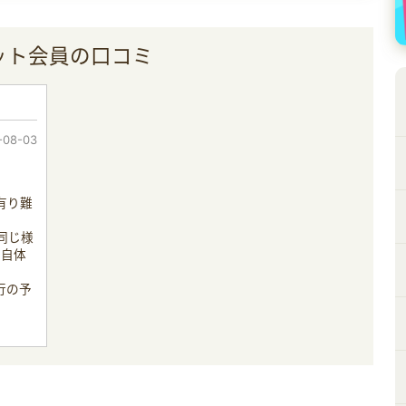
ット会員の口コミ
-08-03
有り難
同じ様
ト自体
行の予