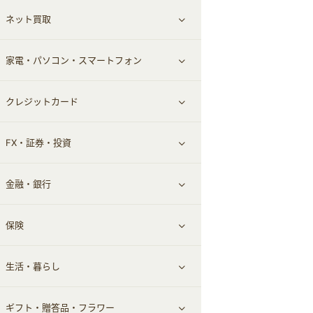
ネット買取
スーツ・フォーマル
お酒
ヘアケア
すべて見る
家電・パソコン・スマートフォン
食材宅配
エステ・サロン
スポーツ・フィットネス
すべて見る
クレジットカード
ウォーターサーバー
メンズ美容
日用品・薬局・からだ
ネット買取
すべて見る
FX・証券・投資
家電・パソコン・ソフトウェア
すべて見る
金融・銀行
通信・レンタルサーバー
クレジットカード
すべて見る
保険
スマホアプリ
FX
すべて見る
生活・暮らし
スマホ・携帯電話・SIM
証券
銀行・ネット銀行
すべて見る
ギフト・贈答品・フラワー
定額制有料コンテンツ
仮想通貨
キャッシング・ローン
保険相談・面談
すべて見る