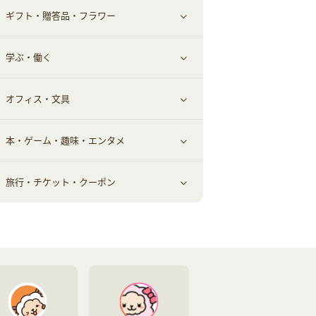
ギフト・贈答品・フラワー
メンズ美容
健康食品｜その他
スマホ・携帯電話・SIM
クレジットカード
すべて見る
学ぶ・働く
美容・ダイエット用品
スポーツ・フィットネス
車情報・カーシェア・レンタル
すべて見る
オフィス・文具
脱毛用品
日用品・薬局・からだ
お役立ち
ギフト・贈答品
すべて見る
本・ゲーム・趣味・エンタメ
美容食品
生活雑貨・家具インテリア
フラワー
習い事・学習・学校
すべて見る
旅行・チケット・クーポン
赤ちゃん・こども・マタニティ
オフィス・文具
すべて見る
ペット
ゲーム・趣味
すべて見る
ふるさと納税
音楽・シネマ・エンタメ
旅行・レジャー・航空券・宿泊
本
チケット・クーポン・チラシ