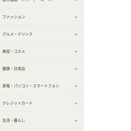
お役立ち
ファッション
すべて見る
赤ちゃん・こども・マタニティ
グルメ・ドリンク
総合通販
すべて見る
ペット
美容・コスメ
デパート・スーパー
ファッション
すべて見る
ふるさと納税
健康・日用品
インナー・下着
グルメ
すべて見る
家電・パソコン・スマートフォン
靴・フットウェア
ドリンク
スキンケア
すべて見る
クレジットカード
小物・かばん
お酒
メイクアップ
健康食品｜青汁・飲料
すべて見る
生活・暮らし
スーツ・フォーマル
食材宅配
ヘアケア
健康食品｜乳酸菌・ケフィア
家電・パソコン・ソフトウェア
すべて見る