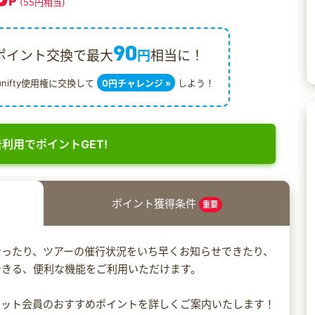
P
(55円相当)
90
ポイント交換で最大
円
相当に！
@nifty使用権に交換して
0円チャレンジ »
しよう！
利用でポイントGET!
ポイント獲得条件
重要
なったり、ツアーの催行状況をいち早くお知らせできたり、
できる、便利な機能をご利用いただけます。
ネット会員のおすすめポイントを詳しくご案内いたします！