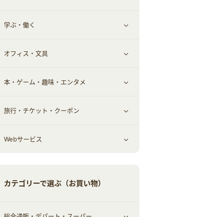
学ぶ・働く
その他投資
その他金融
住まい・暮らし
すべて見る
オフィス・文具
不動産
ギフト・贈答品
すべて見る
本・ゲーム・趣味・エンタメ
引越し
習い事・学習・学校
すべて見る
旅行・チケット・クーポン
エコ・エネルギー
仕事・転職
オフィス・文具
すべて見る
Webサービス
車情報・カーシェア・レンタル
ゲーム・趣味
すべて見る
中古車
音楽・シネマ・エンタメ
旅行・レジャー・航空券・宿泊
すべて見る
カテゴリーで選ぶ（お買い物）
結婚・恋愛
本
チケット・クーポン・チラシ
Webサービス(コミュニティ)
総合通販・デパート・スーパー