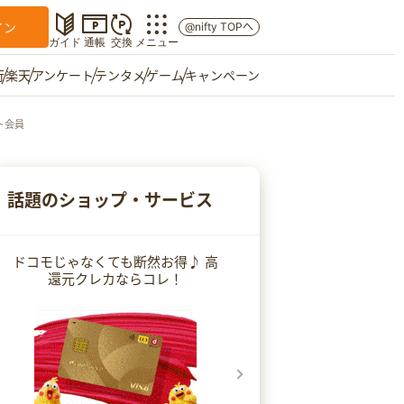
イン
@nifty TOPへ
ガイド
通帳
交換
メニュー
行
楽天
アンケート
テンタメ
ゲーム
キャンペーン
ト会員
マイショップ
友達紹介
話題のショップ・サービス
ご意見箱
ドコモじゃなくても断然お得♪ 高
還元クレカならコレ！