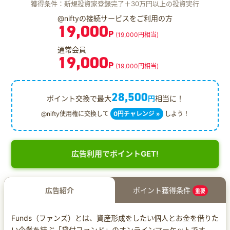
獲得条件：新規投資家登録完了＋30万円以上の投資実行
@niftyの接続サービスをご利用の方
19,000
P
(19,000円相当)
通常会員
19,000
P
(19,000円相当)
28,500
ポイント交換で最大
円
相当に！
@nifty使用権に交換して
0円チャレンジ »
しよう！
広告利用でポイントGET!
広告紹介
ポイント獲得条件
重要
Funds（ファンズ）とは、資産形成をしたい個人とお金を借りた
い企業を結ぶ「貸付ファンド」のオンラインマーケットです。