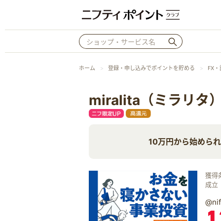
ホーム
登録・申し込みでポイントを貯める
FX
miralita（ミラリタ
10万円から始めら
獲得
成立
@n
1