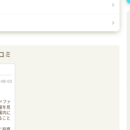
口コミ
-08-03
ドファ
報を見
案内に
ること
に投資