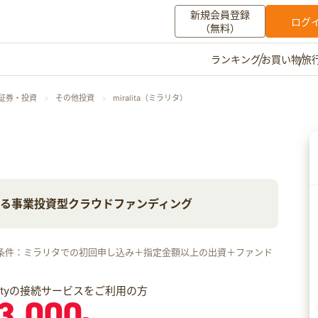
新規会員登録
ログ
（無料）
お買い物
旅
ランキング
マイメニュー
・証券・投資
その他投資
miralita（ミラリタ）
ポイント通帳
ポイント交換
登録情報
）
その他
れる事業投資型クラウドファンディング
お知らせ
初心者ガイド
よくある質問
キャンペーン
お問い合わせ
条件：ミラリタでの初回申し込み＋指定金額以上の出資＋ファンド
ログイン
iftyの接続サービスをご利用の方
3,000