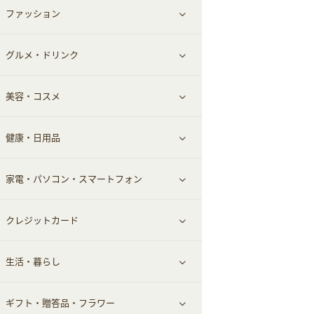
ファッション
すべて見る
赤ちゃん・こども・マタニティ
グルメ・ドリンク
総合通販
すべて見る
ペット
美容・コスメ
デパート・スーパー
ファッション
すべて見る
ふるさと納税
健康・日用品
インナー・下着
グルメ
すべて見る
家電・パソコン・スマートフォン
靴・フットウェア
ドリンク
スキンケア
すべて見る
クレジットカード
小物・かばん
お酒
メイクアップ
健康食品｜青汁・飲料
すべて見る
生活・暮らし
スーツ・フォーマル
食材宅配
ヘアケア
健康食品｜乳酸菌・ケフィア
家電・パソコン・ソフトウェア
すべて見る
ギフト・贈答品・フラワー
メンズ美容
健康食品｜その他
スマホ・携帯電話・SIM
クレジットカード
すべて見る