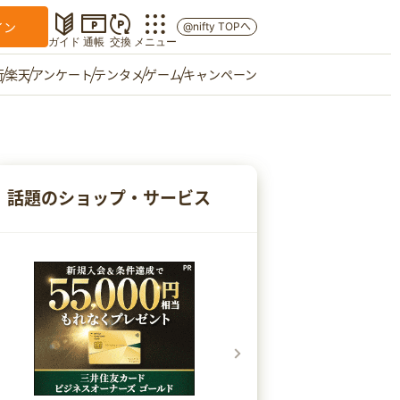
イン
@nifty TOPへ
ガイド
通帳
交換
メニュー
行
楽天
アンケート
テンタメ
ゲーム
キャンペーン
マイショップ
友達紹介
話題のショップ・サービス
ご意見箱