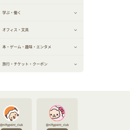
学ぶ・働く
美容・ダイエット用品
スポーツ・フィットネス
車情報・カーシェア・レンタル
すべて見る
オフィス・文具
脱毛用品
日用品・薬局・からだ
お役立ち
ギフト・贈答品
すべて見る
本・ゲーム・趣味・エンタメ
美容食品
生活雑貨・家具インテリア
フラワー
習い事・学習・学校
すべて見る
旅行・チケット・クーポン
赤ちゃん・こども・マタニティ
オフィス・文具
すべて見る
ペット
ゲーム・趣味
すべて見る
ふるさと納税
音楽・シネマ・エンタメ
旅行・レジャー・航空券・宿泊
本
チケット・クーポン・チラシ
@niftypoint_club
@niftypoint_club