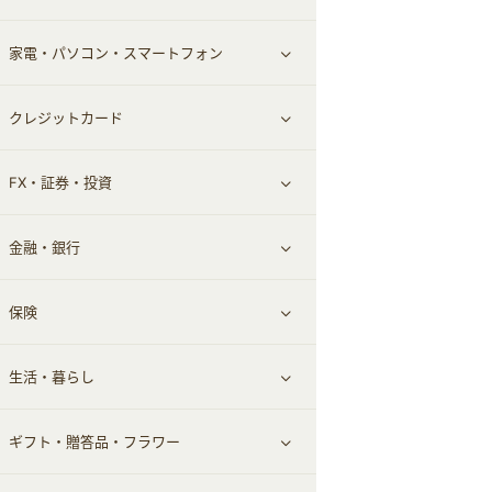
家電・パソコン・スマートフォン
食材宅配
エステ・サロン
スポーツ・フィットネス
すべて見る
クレジットカード
ウォーターサーバー
メンズ美容
日用品・薬局・からだ
ネット買取
すべて見る
FX・証券・投資
家電・パソコン・ソフトウェア
すべて見る
金融・銀行
通信・レンタルサーバー
クレジットカード
すべて見る
保険
スマホアプリ
FX
すべて見る
生活・暮らし
スマホ・携帯電話・SIM
証券
銀行・ネット銀行
すべて見る
ギフト・贈答品・フラワー
定額制有料コンテンツ
仮想通貨
キャッシング・ローン
保険相談・面談
すべて見る