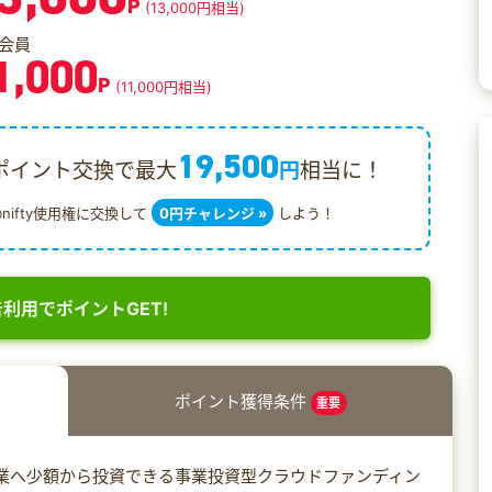
P
(13,000円相当)
会員
1,000
P
(11,000円相当)
19,500
ポイント交換で最大
円
相当に！
@nifty使用権に交換して
0円チャレンジ »
しよう！
利用でポイントGET!
ポイント獲得条件
重要
れた事業へ少額から投資できる事業投資型クラウドファンディン