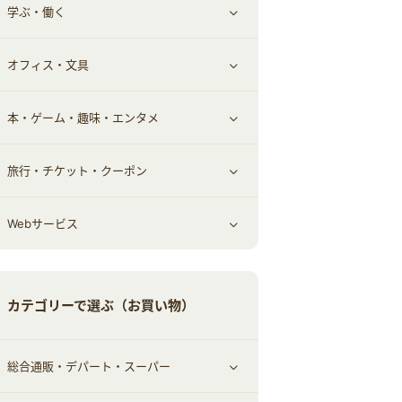
学ぶ・働く
その他投資
その他金融
住まい・暮らし
すべて見る
オフィス・文具
不動産
ギフト・贈答品
すべて見る
本・ゲーム・趣味・エンタメ
引越し
習い事・学習・学校
すべて見る
旅行・チケット・クーポン
エコ・エネルギー
仕事・転職
オフィス・文具
すべて見る
Webサービス
車情報・カーシェア・レンタル
ゲーム・趣味
すべて見る
中古車
音楽・シネマ・エンタメ
旅行・レジャー・航空券・宿泊
すべて見る
カテゴリーで選ぶ（お買い物）
結婚・恋愛
本
チケット・クーポン・チラシ
Webサービス(コミュニティ)
総合通販・デパート・スーパー
お役立ち