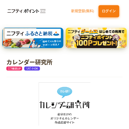
新規登録(無料)
ログイン
dカード GOLD
三井住友カード ゴールド（NL）（家族カード発行）
【実質初月無料】DMM | Disney+(ディズニープラス) セットプラン
SBI証券 確定拠出年金（iDeCo）
カレンダー研究所