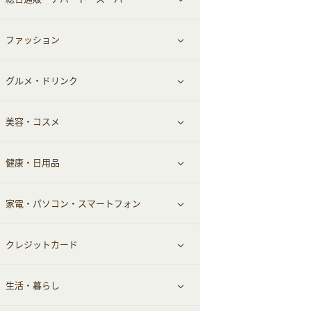
お役立ち
ファッション
すべて見る
赤ちゃん・こども・マタニティ
グルメ・ドリンク
総合通販
すべて見る
ペット
美容・コスメ
デパート・スーパー
ファッション
すべて見る
ふるさと納税
健康・日用品
インナー・下着
グルメ
すべて見る
家電・パソコン・スマートフォン
靴・フットウェア
ドリンク
スキンケア
すべて見る
クレジットカード
小物・かばん
お酒
メイクアップ
健康食品｜青汁・飲料
すべて見る
生活・暮らし
スーツ・フォーマル
食材宅配
ヘアケア
健康食品｜乳酸菌・ケフィア
家電・パソコン・ソフトウェア
すべて見る