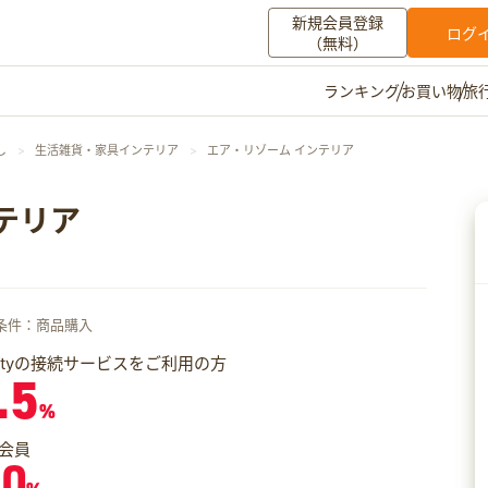
新規会員登録
ログ
（無料）
お買い物
旅
ランキング
マイメニュー
し
生活雑貨・家具インテリア
エア・リゾーム インテリア
ポイント通帳
ポイント交換
登録情報
テリア
その他
お知らせ
初心者ガイド
よくある質問
条件：商品購入
キャンペーン
お問い合わせ
iftyの接続サービスをご利用の方
.5
ログイン
%
会員
.0