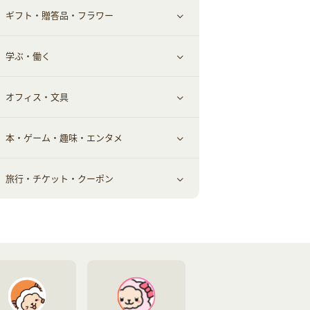
ギフト・贈答品・フラワー
メンズ美容
健康食品｜その他
スマホ・携帯電話・SIM
クレジットカード
すべて見る
学ぶ・働く
美容・ダイエット用品
スポーツ・フィットネス
車情報・カーシェア・レンタル
すべて見る
オフィス・文具
脱毛用品
日用品・薬局・からだ
お役立ち
ギフト・贈答品
すべて見る
本・ゲーム・趣味・エンタメ
美容食品
生活雑貨・家具インテリア
フラワー
習い事・学習・学校
すべて見る
旅行・チケット・クーポン
赤ちゃん・こども・マタニティ
オフィス・文具
すべて見る
ペット
ゲーム・趣味
すべて見る
ふるさと納税
音楽・シネマ・エンタメ
旅行・レジャー・航空券・宿泊
本
チケット・クーポン・チラシ