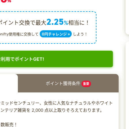
%
2.25
ポイント交換で最大
%
相当に！
@nifty使用権に交換して
0円チャレンジ »
しよう！
利用でポイントGET!
ポイント獲得条件
重要
やミッドセンチュリー、女性に人気なナチュラルやホワイト
テリア雑貨を 2,000 点以上取りそろえております。
多数販売！