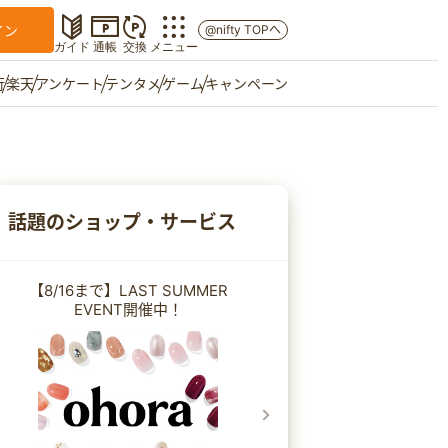
イン
@nifty TOPへ
ガイド
通帳
交換
メニュー
行
楽天
アンケート
テンタメ
ゲーム
キャンペーン
マイショップ
友達紹介
話題のショップ・サービス
ご意見箱
【8/16まで】LAST SUMMER
EVENT開催中！