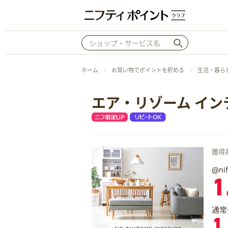
ホーム
お買い物でポイントを貯める
生活・暮ら
エア・リゾーム イン
獲得
@n
1
通常
1