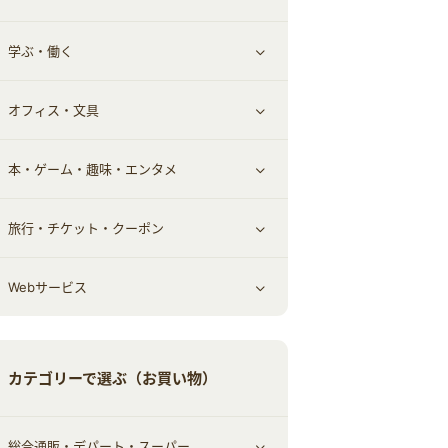
学ぶ・働く
その他投資
その他金融
住まい・暮らし
すべて見る
オフィス・文具
不動産
ギフト・贈答品
すべて見る
本・ゲーム・趣味・エンタメ
引越し
習い事・学習・学校
すべて見る
旅行・チケット・クーポン
エコ・エネルギー
仕事・転職
オフィス・文具
すべて見る
Webサービス
車情報・カーシェア・レンタル
ゲーム・趣味
すべて見る
中古車
音楽・シネマ・エンタメ
旅行・レジャー・航空券・宿泊
すべて見る
カテゴリーで選ぶ（お買い物）
結婚・恋愛
本
チケット・クーポン・チラシ
Webサービス(コミュニティ)
総合通販・デパート・スーパー