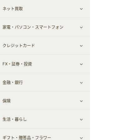
ネット買取
スーツ・フォーマル
お酒
ヘアケア
すべて見る
家電・パソコン・スマートフォン
食材宅配
エステ・サロン
スポーツ・フィットネス
すべて見る
クレジットカード
ウォーターサーバー
メンズ美容
日用品・薬局・からだ
ネット買取
すべて見る
FX・証券・投資
家電・パソコン・ソフトウェア
すべて見る
金融・銀行
通信・レンタルサーバー
クレジットカード
すべて見る
保険
スマホアプリ
FX
すべて見る
生活・暮らし
スマホ・携帯電話・SIM
証券
銀行・ネット銀行
すべて見る
ギフト・贈答品・フラワー
定額制有料コンテンツ
仮想通貨
キャッシング・ローン
保険相談・面談
すべて見る