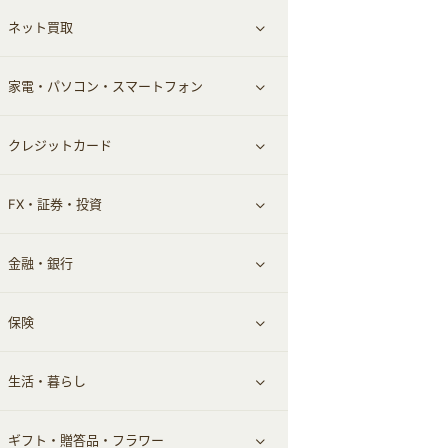
ネット買取
スーツ・フォーマル
お酒
ヘアケア
すべて見る
家電・パソコン・スマートフォン
食材宅配
エステ・サロン
スポーツ・フィットネス
すべて見る
クレジットカード
ウォーターサーバー
メンズ美容
日用品・薬局・からだ
ネット買取
すべて見る
FX・証券・投資
家電・パソコン・ソフトウェア
すべて見る
金融・銀行
通信・レンタルサーバー
クレジットカード
すべて見る
保険
スマホアプリ
FX
すべて見る
生活・暮らし
スマホ・携帯電話・SIM
証券
銀行・ネット銀行
すべて見る
ギフト・贈答品・フラワー
定額制有料コンテンツ
仮想通貨
キャッシング・ローン
保険相談・面談
すべて見る