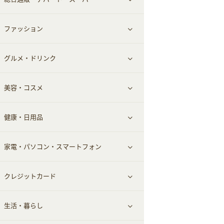
お役立ち
ファッション
すべて見る
赤ちゃん・こども・マタニティ
グルメ・ドリンク
総合通販
すべて見る
ペット
美容・コスメ
デパート・スーパー
ファッション
すべて見る
ふるさと納税
健康・日用品
インナー・下着
グルメ
すべて見る
家電・パソコン・スマートフォン
靴・フットウェア
ドリンク
スキンケア
すべて見る
クレジットカード
小物・かばん
お酒
メイクアップ
健康食品｜青汁・飲料
すべて見る
生活・暮らし
スーツ・フォーマル
食材宅配
ヘアケア
健康食品｜乳酸菌・ケフィア
家電・パソコン・ソフトウェア
すべて見る