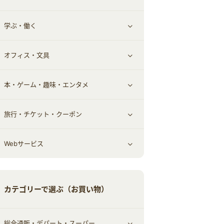
学ぶ・働く
その他投資
その他金融
住まい・暮らし
すべて見る
オフィス・文具
不動産
ギフト・贈答品
すべて見る
本・ゲーム・趣味・エンタメ
引越し
習い事・学習・学校
すべて見る
旅行・チケット・クーポン
エコ・エネルギー
仕事・転職
オフィス・文具
すべて見る
Webサービス
車情報・カーシェア・レンタル
ゲーム・趣味
すべて見る
中古車
音楽・シネマ・エンタメ
旅行・レジャー・航空券・宿泊
すべて見る
カテゴリーで選ぶ（お買い物）
結婚・恋愛
本
チケット・クーポン・チラシ
Webサービス(コミュニティ)
総合通販・デパート・スーパー