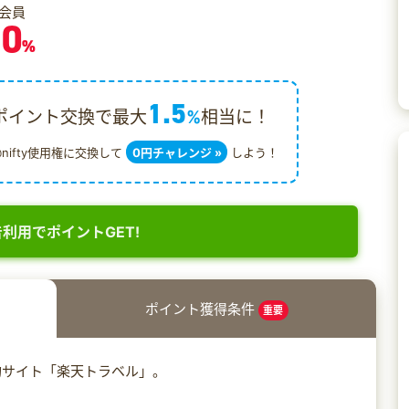
会員
.0
%
1.5
ポイント交換で最大
%
相当に！
@nifty使用権に交換して
0円チャレンジ »
しよう！
利用でポイントGET!
ポイント獲得条件
重要
約サイト「楽天トラベル」。