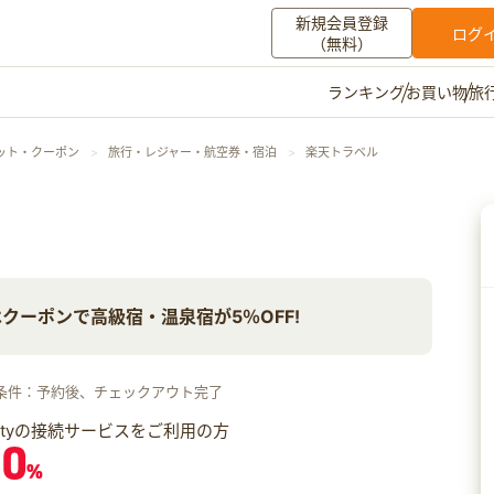
新規会員登録
ログ
（無料）
お買い物
旅
ランキング
マイメニュー
ット・クーポン
旅行・レジャー・航空券・宿泊
楽天トラベル
ポイント通帳
ポイント交換
登録情報
その他
クーポンで高級宿・温泉宿が5％OFF!
お知らせ
初心者ガイド
よくある質問
キャンペーン
お問い合わせ
条件：予約後、チェックアウト完了
ログイン
iftyの接続サービスをご利用の方
.0
%