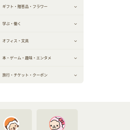
ギフト・贈答品・フラワー
メンズ美容
健康食品｜その他
スマホ・携帯電話・SIM
クレジットカード
すべて見る
学ぶ・働く
美容・ダイエット用品
スポーツ・フィットネス
車情報・カーシェア・レンタル
すべて見る
オフィス・文具
脱毛用品
日用品・薬局・からだ
お役立ち
ギフト・贈答品
すべて見る
本・ゲーム・趣味・エンタメ
美容食品
生活雑貨・家具インテリア
フラワー
習い事・学習・学校
すべて見る
旅行・チケット・クーポン
赤ちゃん・こども・マタニティ
オフィス・文具
すべて見る
ペット
ゲーム・趣味
すべて見る
ふるさと納税
音楽・シネマ・エンタメ
旅行・レジャー・航空券・宿泊
本
チケット・クーポン・チラシ