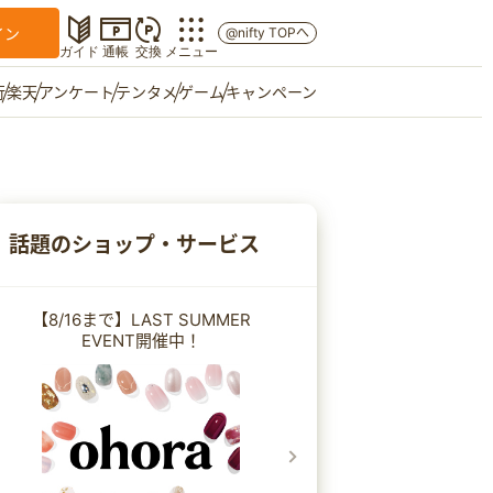
イン
@nifty TOPへ
ガイド
通帳
交換
メニュー
行
楽天
アンケート
テンタメ
ゲーム
キャンペーン
マイショップ
友達紹介
話題のショップ・サービス
ご意見箱
【8/16まで】LAST SUMMER
EVENT開催中！