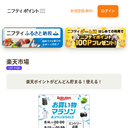
新規登録(無料)
ログイン
dカード GOLD
三井住友カード ゴールド（NL）（家族カード発行）
【実質初月無料】DMM | Disney+(ディズニープラス) セットプラン
SBI証券 確定拠出年金（iDeCo）
楽天市場
楽天ポイントがどんどん貯まる！使える！