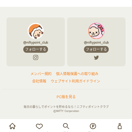
@niftypoint_club
@niftypoint_club
フォローする
フォローする
メンバー規約
個人情報保護への取り組み
会社情報
ウェブサイト利用ガイドライン
PC版を見る
毎日の暮らしでポイントを貯めるなら！ニフティポイントクラブ
©NIFTY Corporation
お買い物・サービス利用で貯める
ログイン