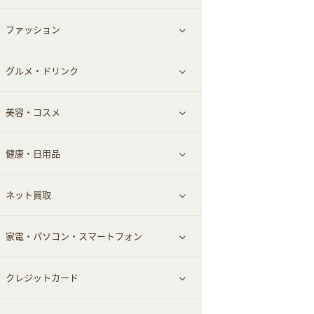
ファッション
すべて見る
グルメ・ドリンク
総合通販
すべて見る
美容・コスメ
ファッション
すべて見る
健康・日用品
インナー・下着
グルメ
すべて見る
ネット買取
スーツ・フォーマル
お酒
ヘアケア
すべて見る
家電・パソコン・スマートフォン
食材宅配
エステ・サロン
スポーツ・フィットネス
すべて見る
クレジットカード
ウォーターサーバー
メンズ美容
日用品・薬局・からだ
ネット買取
すべて見る