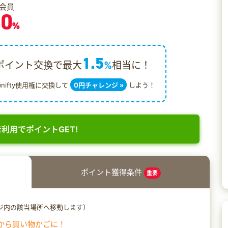
会員
.0
%
1.5
ポイント交換で最大
%
相当に！
@nifty使用権に交換して
0円チャレンジ »
しよう！
利用でポイントGET!
ポイント獲得条件
重要
ジ内の該当場所へ移動します）
から買い物かごに！