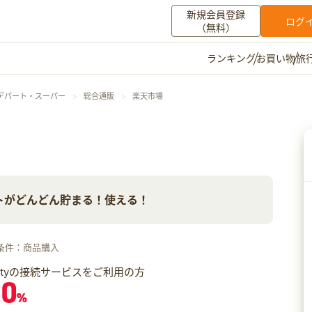
新規会員登録
ログ
（無料）
お買い物
旅
ランキング
マイメニュー
デパート・スーパー
総合通販
楽天市場
ポイント通帳
ポイント交換
登録情報
その他
トがどんどん貯まる！使える！
お知らせ
初心者ガイド
よくある質問
キャンペーン
お問い合わせ
条件：商品購入
ログイン
iftyの接続サービスをご利用の方
.0
%