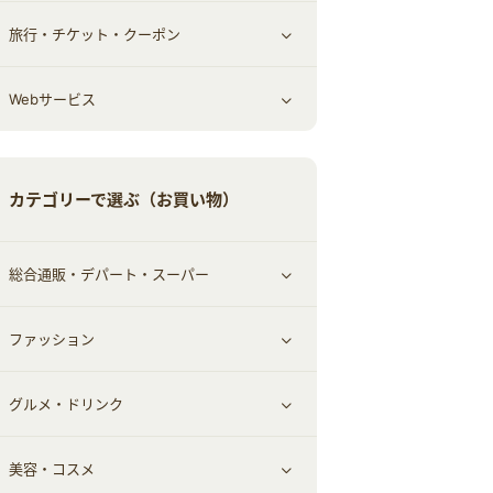
旅行・チケット・クーポン
エコ・エネルギー
仕事・転職
オフィス・文具
すべて見る
Webサービス
車情報・カーシェア・レンタル
ゲーム・趣味
すべて見る
中古車
音楽・シネマ・エンタメ
旅行・レジャー・航空券・宿泊
すべて見る
カテゴリーで選ぶ（お買い物）
結婚・恋愛
本
チケット・クーポン・チラシ
Webサービス(コミュニティ)
総合通販・デパート・スーパー
お役立ち
ファッション
すべて見る
赤ちゃん・こども・マタニティ
グルメ・ドリンク
総合通販
すべて見る
ペット
美容・コスメ
デパート・スーパー
ファッション
すべて見る
ふるさと納税