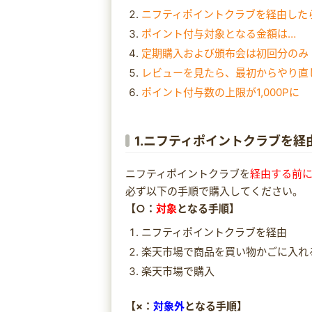
ニフティポイントクラブを経由した
ポイント付与対象となる金額は…
定期購入および頒布会は初回分のみ
レビューを見たら、最初からやり直
ポイント付与数の上限が1,000Pに
1.ニフティポイントクラブを
ニフティポイントクラブを
経由する前
必ず以下の手順で購入してください。
【○：
対象
となる手順】
ニフティポイントクラブを経由
楽天市場で商品を買い物かごに入れ
楽天市場で購入
【×：
対象外
となる手順】