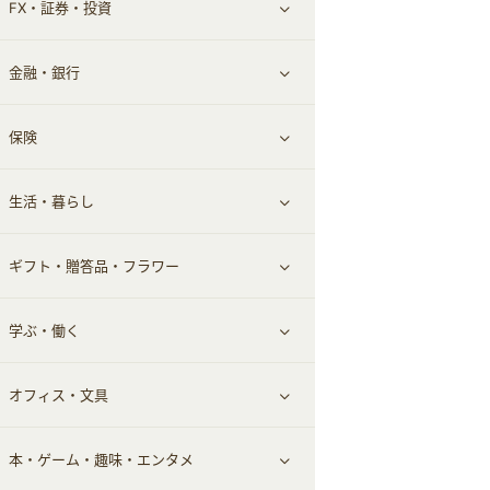
FX・証券・投資
家電・パソコン・ソフトウェア
すべて見る
金融・銀行
通信・レンタルサーバー
クレジットカード
すべて見る
保険
スマホアプリ
FX
すべて見る
生活・暮らし
スマホ・携帯電話・SIM
証券
銀行・ネット銀行
すべて見る
ギフト・贈答品・フラワー
定額制有料コンテンツ
仮想通貨
キャッシング・ローン
保険相談・面談
すべて見る
学ぶ・働く
その他投資
その他金融
住まい・暮らし
すべて見る
オフィス・文具
不動産
ギフト・贈答品
すべて見る
本・ゲーム・趣味・エンタメ
引越し
習い事・学習・学校
すべて見る