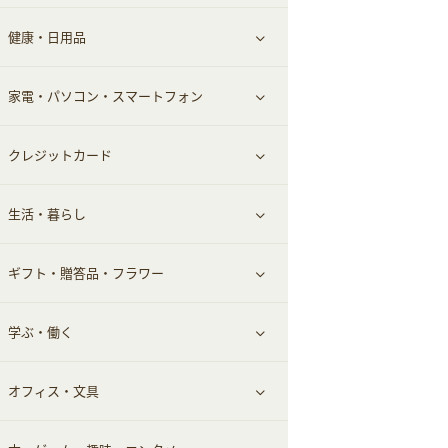
健康・日用品
インナー・下着
グルメ
すべて見る
家電・パソコン・スマートフォン
靴・フットウェア
ドリンク
スキンケア
すべて見る
クレジットカード
小物・かばん
お酒
メイクアップ
健康食品｜青汁・飲料
すべて見る
生活・暮らし
スーツ・フォーマル
食材宅配
ヘアケア
健康食品｜乳酸菌・ケフィア
家電・パソコン・ソフトウェア
すべて見る
ギフト・贈答品・フラワー
メンズ美容
健康食品｜その他
スマホ・携帯電話・SIM
クレジットカード
すべて見る
学ぶ・働く
美容・ダイエット用品
スポーツ・フィットネス
車情報・カーシェア・レンタル
すべて見る
オフィス・文具
脱毛用品
日用品・薬局・からだ
お役立ち
ギフト・贈答品
すべて見る