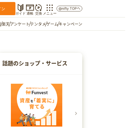
イン
@nifty TOPへ
ガイド
通帳
交換
メニュー
行
楽天
アンケート
テンタメ
ゲーム
キャンペーン
マイショップ
友達紹介
話題のショップ・サービス
ご意見箱