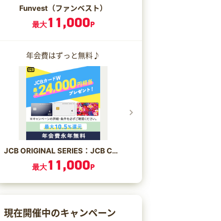
Funvest（ファンベスト）
11,000
最大
P
年会費はずっと無料♪
JCB ORIGINAL SERIES：JCB CARD W/JCB CARD W plus L
11,000
最大
P
現在開催中のキャンペーン