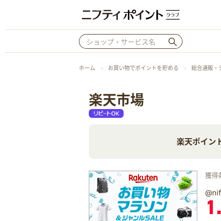
ホーム
お買い物でポイントを貯める
総合通販・
楽天市場
楽天ポイン
獲得
@n
1