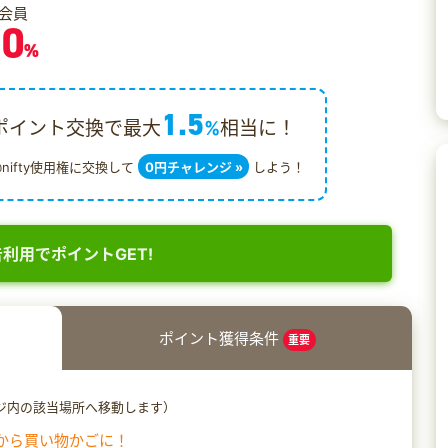
会員
.0
%
1.5
ポイント交換で最大
%
相当に！
@nifty使用権に交換して
0円チャレンジ »
しよう！
利用でポイントGET!
ポイント獲得条件
重要
ジ内の該当場所へ移動します）
から買い物かごに！