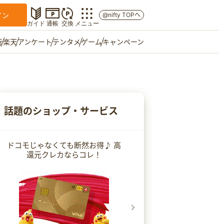
イン
@nifty TOPへ
ガイド
通帳
交換
メニュー
行
楽天
アンケート
テンタメ
ゲーム
キャンペーン
マイショップ
友達紹介
話題のショップ・サービス
ご意見箱
ドコモじゃなくても断然お得♪ 高
還元クレカならコレ！