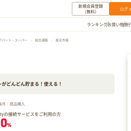
新規会員登録
ログ
（無料）
お買い物
旅
ランキング
マイメニュー
デパート・スーパー
総合通販
楽天市場
ポイント通帳
ポイント交換
登録情報
その他
トがどんどん貯まる！使える！
お知らせ
初心者ガイド
よくある質問
キャンペーン
お問い合わせ
条件：商品購入
ログイン
iftyの接続サービスをご利用の方
.0
%