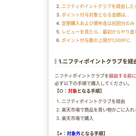
ニフティポイントクラブを経由した
ポイント付与対象となる金額は…
定期購入および頒布会は初回分のみ
レビューを見たら、最初からやり直
ポイント付与数の上限が1,000Pに
1.ニフティポイントクラブを
ニフティポイントクラブを
経由する前
必ず以下の手順で購入してください。
【○：
対象
となる手順】
ニフティポイントクラブを経由
楽天市場で商品を買い物かごに入れ
楽天市場で購入
【×：
対象外
となる手順】