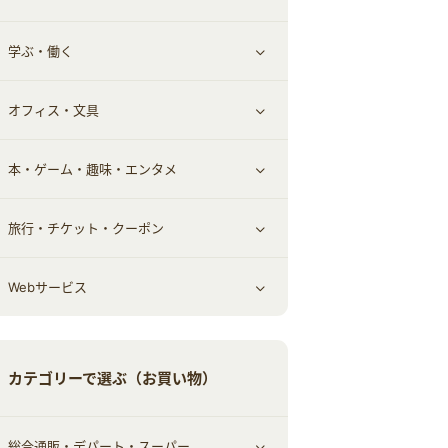
学ぶ・働く
その他投資
その他金融
住まい・暮らし
すべて見る
オフィス・文具
不動産
ギフト・贈答品
すべて見る
本・ゲーム・趣味・エンタメ
引越し
習い事・学習・学校
すべて見る
旅行・チケット・クーポン
エコ・エネルギー
仕事・転職
オフィス・文具
すべて見る
Webサービス
車情報・カーシェア・レンタル
ゲーム・趣味
すべて見る
中古車
音楽・シネマ・エンタメ
旅行・レジャー・航空券・宿泊
すべて見る
カテゴリーで選ぶ（お買い物）
結婚・恋愛
本
チケット・クーポン・チラシ
Webサービス(コミュニティ)
総合通販・デパート・スーパー