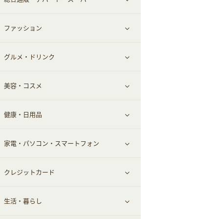
お役立ち
ファッション
すべて見る
赤ちゃん・こども・マタニティ
グルメ・ドリンク
総合通販
すべて見る
ペット
美容・コスメ
デパート・スーパー
ファッション
すべて見る
ふるさと納税
健康・日用品
インナー・下着
グルメ
すべて見る
家電・パソコン・スマートフォン
靴・フットウェア
ドリンク
スキンケア
すべて見る
クレジットカード
小物・かばん
お酒
メイクアップ
健康食品｜青汁・飲料
すべて見る
生活・暮らし
スーツ・フォーマル
食材宅配
ヘアケア
健康食品｜乳酸菌・ケフィア
家電・パソコン・ソフトウェア
すべて見る