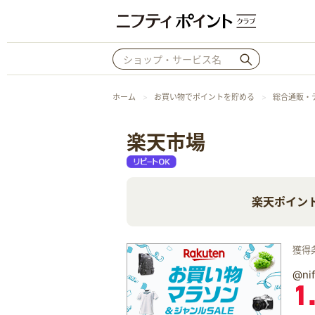
ホーム
お買い物でポイントを貯める
総合通販・
楽天市場
楽天ポイン
獲得
@n
1