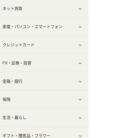
ネット買取
スーツ・フォーマル
お酒
ヘアケア
すべて見る
家電・パソコン・スマートフォン
食材宅配
エステ・サロン
スポーツ・フィットネス
すべて見る
クレジットカード
ウォーターサーバー
メンズ美容
日用品・薬局・からだ
ネット買取
すべて見る
FX・証券・投資
家電・パソコン・ソフトウェア
すべて見る
金融・銀行
通信・レンタルサーバー
クレジットカード
すべて見る
保険
スマホアプリ
FX
すべて見る
生活・暮らし
スマホ・携帯電話・SIM
証券
銀行・ネット銀行
すべて見る
ギフト・贈答品・フラワー
定額制有料コンテンツ
仮想通貨
キャッシング・ローン
保険相談・面談
すべて見る