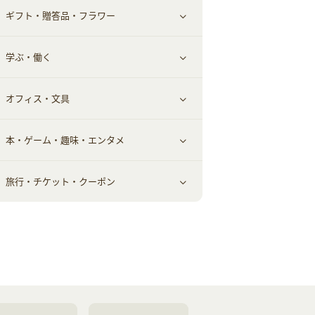
ギフト・贈答品・フラワー
メンズ美容
健康食品｜その他
スマホ・携帯電話・SIM
クレジットカード
すべて見る
学ぶ・働く
美容・ダイエット用品
スポーツ・フィットネス
車情報・カーシェア・レンタル
すべて見る
オフィス・文具
脱毛用品
日用品・薬局・からだ
お役立ち
ギフト・贈答品
すべて見る
本・ゲーム・趣味・エンタメ
美容食品
生活雑貨・家具インテリア
フラワー
習い事・学習・学校
すべて見る
旅行・チケット・クーポン
赤ちゃん・こども・マタニティ
オフィス・文具
すべて見る
ペット
ゲーム・趣味
すべて見る
ふるさと納税
音楽・シネマ・エンタメ
旅行・レジャー・航空券・宿泊
本
チケット・クーポン・チラシ