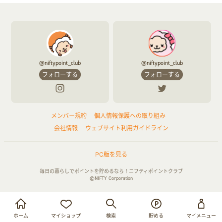
@niftypoint_club
@niftypoint_club
フォローする
フォローする
メンバー規約
個人情報保護への取り組み
会社情報
ウェブサイト利用ガイドライン
PC版を見る
毎日の暮らしでポイントを貯めるなら！ニフティポイントクラブ
©NIFTY Corporation
お買い物・サービス利用で貯める
ログイン
ホーム
マイショップ
検索
貯める
マイメニュー