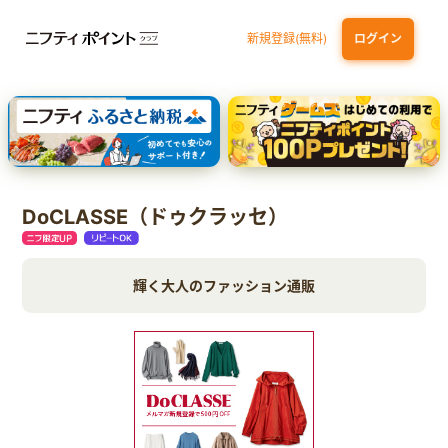
新規登録(無料)
ログイン
三井住友カード ゴールド（NL）（家族カード発行）
dカード GOLD
【実質初月無料】DMM | Disney+(ディズニープラス) セットプラン
SBI証券 確定拠出年金（iDeCo）
DoCLASSE（ドゥクラッセ）
輝く大人のファッション通販