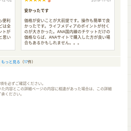
-12-02
5
2019-11-07
安かったです
も便利
価格が安いことが大前提です。操作も簡単で良
どは全
かったです。ライフメディアのポイントが付く
ントが
のが大きかった。ANA国内線のチケットだけの
と思い
価格ならば、ANAサイトで購入した方が良い場
。
合もあるかもしれません。。。
もっと見る
（
17
件）
事項を必ずご確認ください。
いた内容とこの詳細ページの内容に相違があった場合は、この詳細
了承ください。