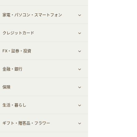
家電・パソコン・スマートフォン
食材宅配
エステ・サロン
スポーツ・フィットネス
すべて見る
クレジットカード
ウォーターサーバー
メンズ美容
日用品・薬局・からだ
ネット買取
すべて見る
FX・証券・投資
家電・パソコン・ソフトウェア
すべて見る
金融・銀行
通信・レンタルサーバー
クレジットカード
すべて見る
保険
スマホアプリ
FX
すべて見る
生活・暮らし
スマホ・携帯電話・SIM
証券
銀行・ネット銀行
すべて見る
ギフト・贈答品・フラワー
定額制有料コンテンツ
仮想通貨
キャッシング・ローン
保険相談・面談
すべて見る