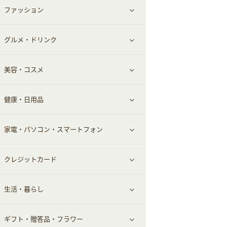
ファッション
すべて見る
赤ちゃん・こども・マタニティ
グルメ・ドリンク
総合通販
すべて見る
ペット
美容・コスメ
デパート・スーパー
ファッション
すべて見る
ふるさと納税
健康・日用品
インナー・下着
グルメ
すべて見る
家電・パソコン・スマートフォン
靴・フットウェア
ドリンク
スキンケア
すべて見る
クレジットカード
小物・かばん
お酒
メイクアップ
健康食品｜青汁・飲料
すべて見る
生活・暮らし
スーツ・フォーマル
食材宅配
ヘアケア
健康食品｜乳酸菌・ケフィア
家電・パソコン・ソフトウェア
すべて見る
ギフト・贈答品・フラワー
メンズ美容
健康食品｜その他
スマホ・携帯電話・SIM
クレジットカード
すべて見る