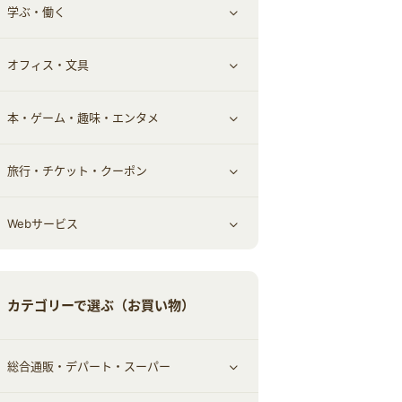
学ぶ・働く
その他投資
その他金融
住まい・暮らし
すべて見る
オフィス・文具
不動産
ギフト・贈答品
すべて見る
本・ゲーム・趣味・エンタメ
引越し
習い事・学習・学校
すべて見る
旅行・チケット・クーポン
エコ・エネルギー
仕事・転職
オフィス・文具
すべて見る
Webサービス
車情報・カーシェア・レンタル
ゲーム・趣味
すべて見る
中古車
音楽・シネマ・エンタメ
旅行・レジャー・航空券・宿泊
すべて見る
カテゴリーで選ぶ（お買い物）
結婚・恋愛
本
チケット・クーポン・チラシ
Webサービス(コミュニティ)
総合通販・デパート・スーパー
お役立ち