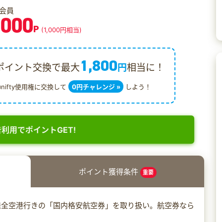
会員
,000
P
(1,000円相当)
1,800
ポイント交換で最大
円
相当に！
@nifty使用権に交換して
0円チャレンジ »
しよう！
利用でポイントGET!
ポイント獲得条件
重要
発全空港行きの「国内格安航空券」を取り扱い。航空券なら