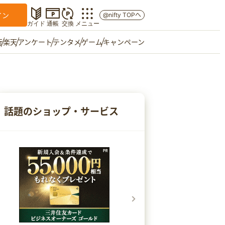
イン
@nifty TOPへ
ガイド
通帳
交換
メニュー
行
楽天
アンケート
テンタメ
ゲーム
キャンペーン
マイショップ
友達紹介
話題のショップ・サービス
ご意見箱