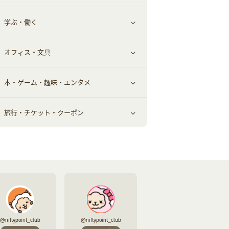
学ぶ・働く
美容・ダイエット用品
スポーツ・フィットネス
車情報・カーシェア・レンタル
すべて見る
オフィス・文具
脱毛用品
日用品・薬局・からだ
お役立ち
ギフト・贈答品
すべて見る
本・ゲーム・趣味・エンタメ
美容食品
生活雑貨・家具インテリア
フラワー
習い事・学習・学校
すべて見る
旅行・チケット・クーポン
赤ちゃん・こども・マタニティ
オフィス・文具
すべて見る
ペット
ゲーム・趣味
すべて見る
ふるさと納税
音楽・シネマ・エンタメ
旅行・レジャー・航空券・宿泊
本
チケット・クーポン・チラシ
@niftypoint_club
@niftypoint_club