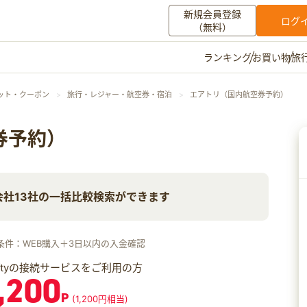
新規会員登録
ログ
（無料）
お買い物
旅
ランキング
マイメニュー
ット・クーポン
旅行・レジャー・航空券・宿泊
エアトリ（国内航空券予約）
ポイント通帳
ポイント交換
登録情報
券予約）
その他
会社13社の一括比較検索ができます
お知らせ
初心者ガイド
よくある質問
キャンペーン
お問い合わせ
条件：WEB購入＋3日以内の入金確認
ログイン
iftyの接続サービスをご利用の方
,200
P
(1,200円相当)